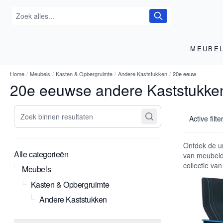
MEUBE
Home
/
Meubels
/
Kasten & Opbergruimte
/
Andere Kaststukken
/
20e eeuw
20e eeuwse andere Kaststukke
Zoek binnen resultaten
Active filte
Ontdek de u
Alle categorieën
van meubelde
collectie va
Meubels
Kasten & Opbergruimte
Andere Kaststukken