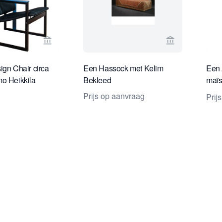
Bekijk verkoperspagina van Toebosch Antiques
Bekijk verkope
ign Chair circa
Een Hassock met Kelim
Een 
o Heikkila
Bekleed
maïs
papi
Prijs op aanvraag
Prij