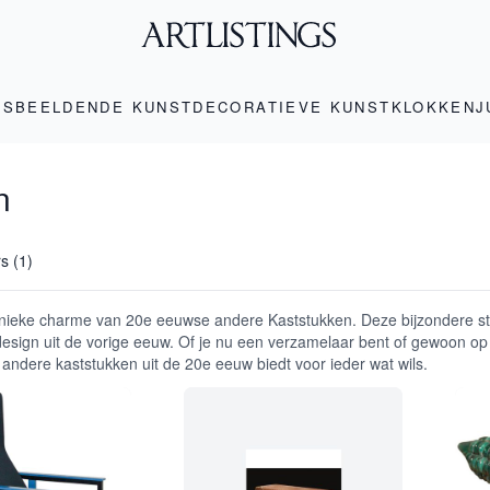
LS
BEELDENDE KUNST
DECORATIEVE KUNST
KLOKKEN
J
n
rs (1)
nieke charme van 20e eeuwse andere Kaststukken. Deze bijzondere stuk
sign uit de vorige eeuw. Of je nu een verzamelaar bent of gewoon op z
n andere kaststukken uit de 20e eeuw biedt voor ieder wat wils.