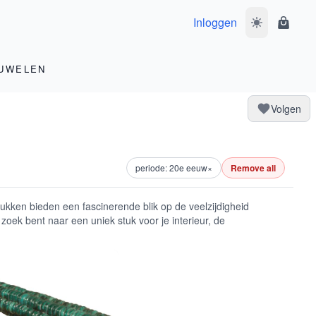
Inloggen
Wissel donke
Winke
UWELEN
Volgen
periode: 20e eeuw
×
Remove all
ken bieden een fascinerende blik op de veelzijdigheid
oek bent naar een uniek stuk voor je interieur, de