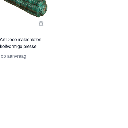
rspagina van Van Nie Antiquairs
Bekijk verkoperspagina van Toebosch Ant
Art Deco malachieten
kolfvormige presse
er, omstreeks 1930
s op aanvraag