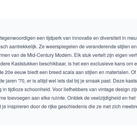
genwoordigen een tijdperk van innovatie en diversiteit in meub
etisch aantrekkelijk. Ze weerspiegelen de veranderende stijlen e
ormen van de Mid-Century Modern. Elk stuk vertelt zijn eigen ver
dere Kaststukken
beschikbaar, is het een exclusieve kans om ee
de 20e eeuw biedt een breed scala aan stijlen en materialen. O
e jaren '70, er is altijd wel iets dat bij je smaak past. Deze kast
g in tijdloze schoonheid. Voor liefhebbers van vintage design zi
rme toevoegen aan elke ruimte. Ontdek de veelzijdigheid en h
t je inspireren door de rijke geschiedenis die ze met zich meeb