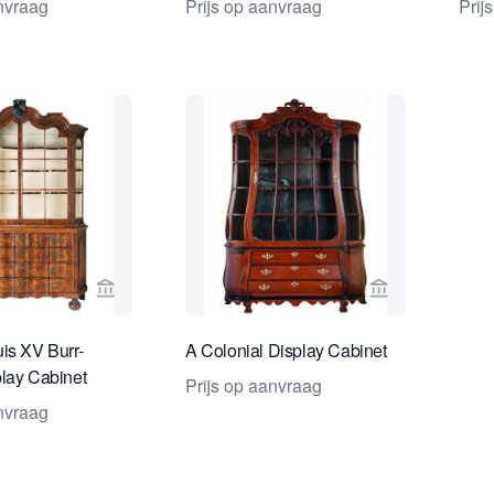
anvraag
Prijs op aanvraag
Prij
Bekijk verkoperspagina van Van Nie Antiquairs
Bekijk verkope
is XV Burr-
A Colonial Display Cabinet
lay Cabinet
Prijs op aanvraag
anvraag