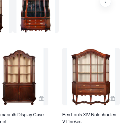
›
rspagina van Kollenburg Antiquairs BV
Bekijk verkoperspagina van Van Nie Antiqu
Bekijk 
maranth Display Case
Een Louis XIV Notenhouten
net
Vitrinekast