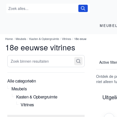
MEUBE
Home
/
Meubels
/
Kasten & Opbergruimte
/
Vitrines
/
18e eeuw
18e eeuwse vitrines
Zoek binnen resultaten
Active filte
Ontdek de pr
Alle categorieën
niet alleen 
Meubels
Uitgel
Kasten & Opbergruimte
Vitrines