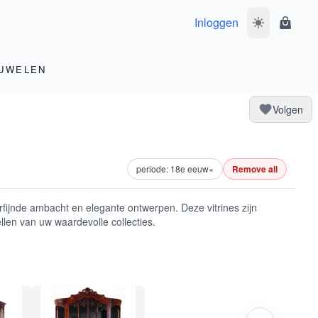
Inloggen
Wissel donke
Winke
UWELEN
Volgen
periode: 18e eeuw
×
Remove all
rfijnde ambacht en elegante ontwerpen. Deze vitrines zijn
llen van uw waardevolle collecties.