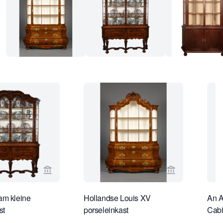
Bekijk verkoperspagina van Limburg Antiquairs
Bekijk verkope
am kleine
Hollandse Louis XV
An A
st
porseleinkast
Cabi