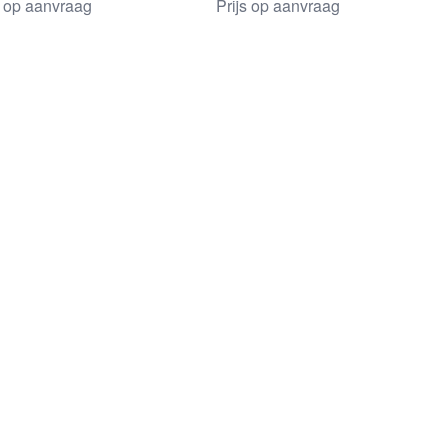
s op aanvraag
Prijs op aanvraag
rspagina van Van Nie Antiquairs