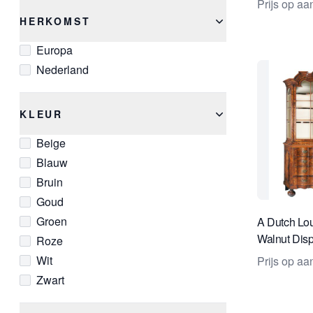
Prijs op a
HERKOMST
Europa
Nederland
KLEUR
Beige
Blauw
Bruin
Goud
Groen
A Dutch Lou
Walnut Disp
Roze
Wit
Prijs op a
Zwart