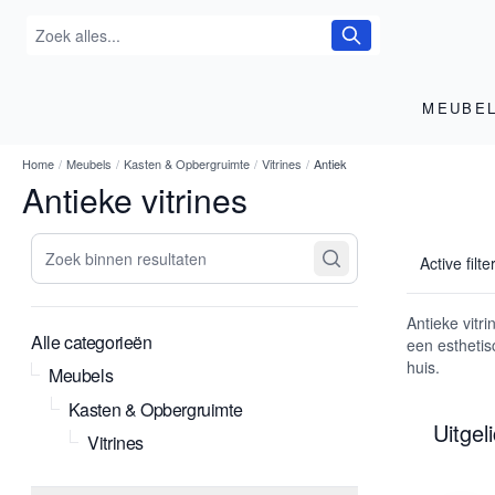
MEUBE
Home
/
Meubels
/
Kasten & Opbergruimte
/
Vitrines
/
Antiek
Antieke vitrines
Zoek binnen resultaten
Active filte
Antieke vitr
Alle categorieën
een esthetis
huis.
Meubels
Kasten & Opbergruimte
Uitgel
Vitrines