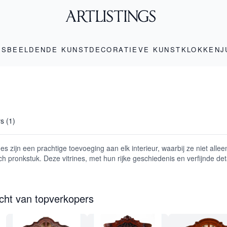
LS
BEELDENDE KUNST
DECORATIEVE KUNST
KLOKKEN
J
rs (1)
ines zijn een prachtige toevoeging aan elk interieur, waarbij ze niet all
ch pronkstuk. Deze vitrines, met hun rijke geschiedenis en verfijnde det
icht van topverkopers