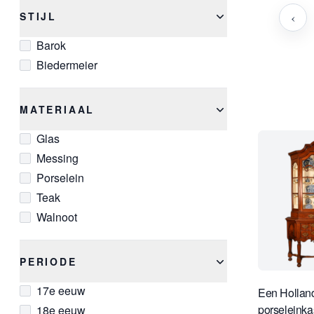
‹
STIJL
Barok
Biedermeier
MATERIAAL
Glas
Messing
Porselein
Teak
Walnoot
PERIODE
17e eeuw
Een Hollan
porseleinka
18e eeuw