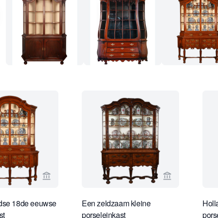
Bekijk verkoperspagina van Limburg Antiquairs
Bekijk verkope
dse 18de eeuwse
Een zeldzaam kleine
Holl
st
porseleinkast
pors