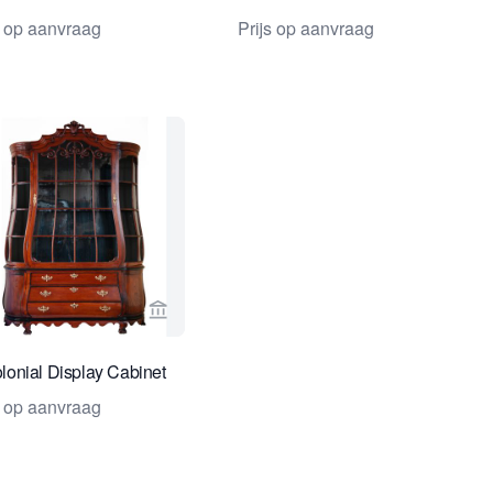
s op aanvraag
Prijs op aanvraag
rspagina van Van Nie Antiquairs
Bekijk verkoperspagina van Van Nie Antiqu
lonial Display Cabinet
s op aanvraag