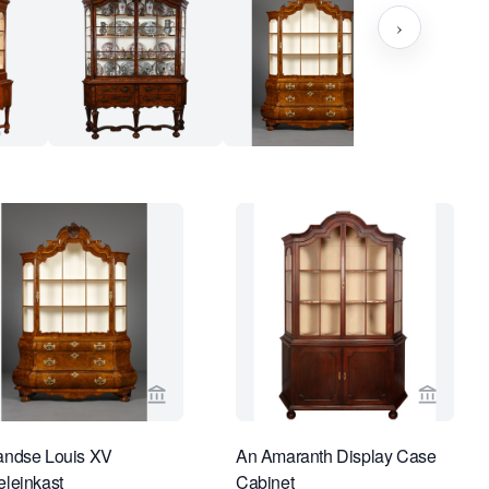
›
rspagina van Limburg Antiquairs
Bekijk verkoperspagina van Kollenburg Ant
Bekijk 
andse Louis XV
An Amaranth Display Case
eleinkast
Cabinet