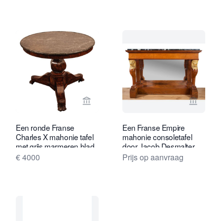
Bekijk verkoperspagina van Toebosch
Bekijk 
Een ronde Franse
Een Franse Empire
Charles X mahonie tafel
mahonie consoletafel
met grijs marmeren blad,
door Jacob Desmalter
circa 1830.
€ 4000
Prijs op aanvraag