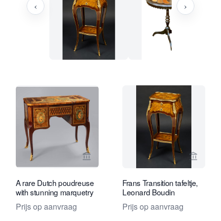
‹
›
Bekijk verkoperspagina van Daatselaar
Bekijk 
A rare Dutch poudreuse
Frans Transition tafeltje,
with stunning marquetry
Leonard Boudin
Prijs op aanvraag
Prijs op aanvraag