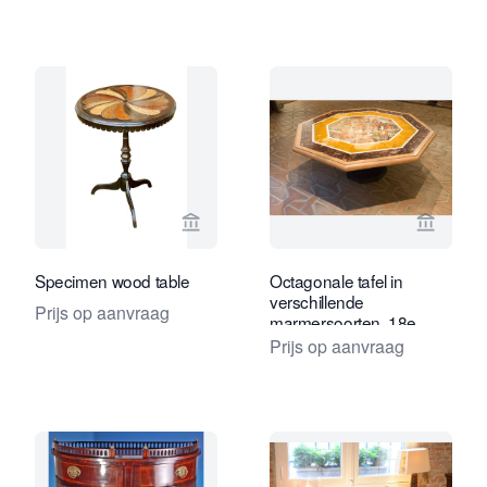
Bekijk verkoperspagina van Frederik 
Bekijk 
Specimen wood table
Octagonale tafel in
verschillende
Prijs op aanvraag
marmersoorten, 18e
eeuw, Italië
Prijs op aanvraag