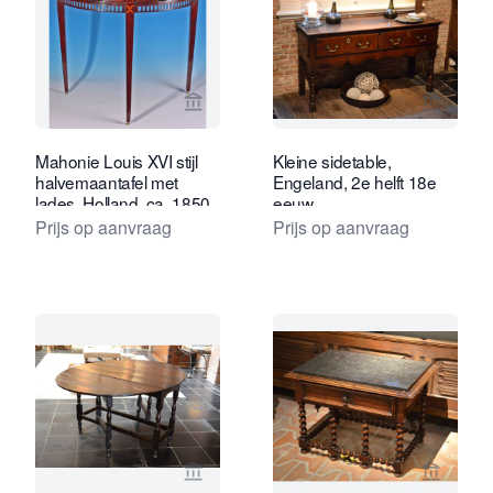
Bekijk verkoperspagina van Egbert Ott 
Bekijk 
Mahonie Louis XVI stijl
Kleine sidetable,
halvemaantafel met
Engeland, 2e helft 18e
lades, Holland, ca. 1850
eeuw
Prijs op aanvraag
Prijs op aanvraag
Bekijk verkoperspagina van J.M. ZEB
Bekijk 