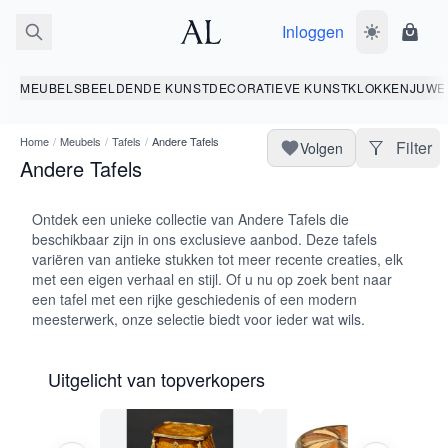
Inloggen
Wissel donk
Wink
MEUBELS
BEELDENDE KUNST
DECORATIEVE KUNST
KLOKKEN
JUWE
Home
/
Meubels
/
Tafels
/
Andere Tafels
Filter
Volgen
Andere Tafels
Ontdek een unieke collectie van Andere Tafels die
beschikbaar zijn in ons exclusieve aanbod. Deze tafels
variëren van antieke stukken tot meer recente creaties, elk
met een eigen verhaal en stijl. Of u nu op zoek bent naar
een tafel met een rijke geschiedenis of een modern
meesterwerk, onze selectie biedt voor ieder wat wils.
Uitgelicht van topverkopers