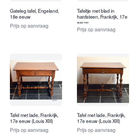
Gateleg tafel, Engeland,
Tafeltje met blad in
18e eeuw
hardsteen, Frankrijk, 17e
eeuw
Prijs op aanvraag
Prijs op aanvraag
Bekijk verkoperspagina van J.M. ZEB
Bekijk 
Tafel met lade, Frankrijk,
Tafel met lade, Frankrijk,
17e eeuw (Louis XIII)
17e eeuw (Louis XIII)
Prijs op aanvraag
Prijs op aanvraag