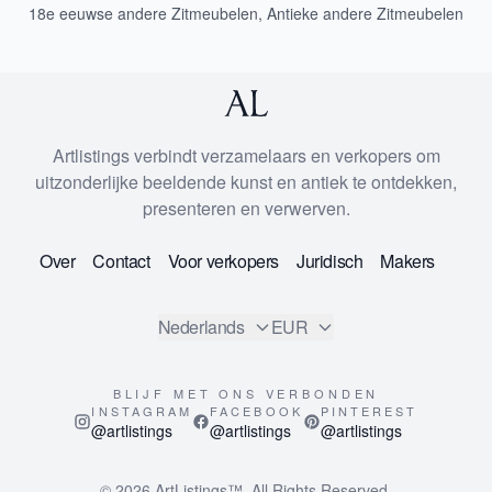
18e eeuwse andere Zitmeubelen
,
Antieke andere Zitmeubelen
Artlistings verbindt verzamelaars en verkopers om
uitzonderlijke beeldende kunst en antiek te ontdekken,
presenteren en verwerven.
Over
Contact
Voor verkopers
Juridisch
Makers
Nederlands
EUR
BLIJF MET ONS VERBONDEN
INSTAGRAM
FACEBOOK
PINTEREST
@artlistings
@artlistings
@artlistings
© 2026
ArtListings™
. All Rights Reserved.