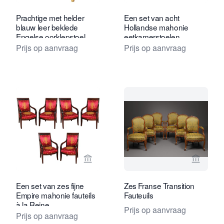
Prachtige met helder
Een set van acht
blauw leer beklede
Hollandse mahonie
Engelse oorklepstoel.
eetkamerstoelen,
omstreeks 1800
Prijs op aanvraag
Prijs op aanvraag
Bekijk verkoperspagina van Toebosch
Bekijk 
Een set van zes fijne
Zes Franse Transition
Empire mahonie fauteils
Fauteuils
à la Reine.
Prijs op aanvraag
Prijs op aanvraag