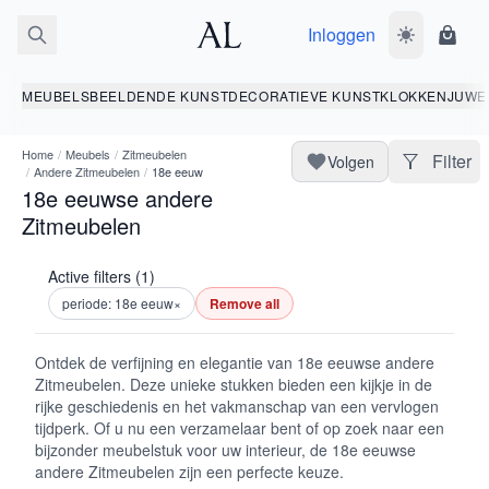
Inloggen
Wissel donk
Wink
MEUBELS
BEELDENDE KUNST
DECORATIEVE KUNST
KLOKKEN
JUWE
Home
/
Meubels
/
Zitmeubelen
Filter
Volgen
/
Andere Zitmeubelen
/
18e eeuw
18e eeuwse andere
Zitmeubelen
Active filters (1)
periode: 18e eeuw
×
Remove all
Ontdek de verfijning en elegantie van 18e eeuwse andere
Zitmeubelen. Deze unieke stukken bieden een kijkje in de
rijke geschiedenis en het vakmanschap van een vervlogen
tijdperk. Of u nu een verzamelaar bent of op zoek naar een
bijzonder meubelstuk voor uw interieur, de 18e eeuwse
andere Zitmeubelen zijn een perfecte keuze.