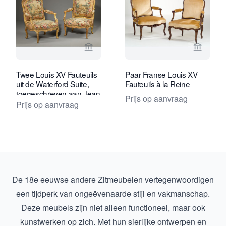
Bekijk verkoperspagina van Kollenbur
Bekijk 
Twee Louis XV Fauteuils
Paar Franse Louis XV
uit de Waterford Suite,
Fauteuils à la Reine
toegeschreven aan Jean
Prijs op aanvraag
Jacques Tilliard
Prijs op aanvraag
De 18e eeuwse andere Zitmeubelen vertegenwoordigen
een tijdperk van ongeëvenaarde stijl en vakmanschap.
Deze meubels zijn niet alleen functioneel, maar ook
kunstwerken op zich. Met hun sierlijke ontwerpen en