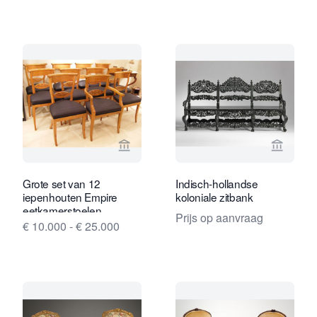
Bekijk verkoperspagina van Egbert Ott 
Bekijk 
Grote set van 12
Indisch-hollandse
iepenhouten Empire
koloniale zitbank
eetkamerstoelen
Prijs op aanvraag
€ 10.000 - € 25.000