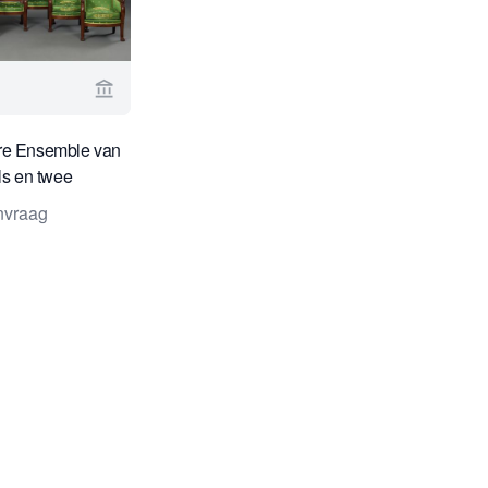
Bekijk verkoperspagina van Kollenburg Antiquair
re Ensemble van
ls en twee
toegeschreven aan
anvraag
ob-Desmalter