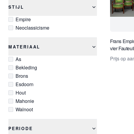
STIJL
Empire
Neoclassicisme
Frans Empi
MATERIAAL
vier Fauteui
Bergères, 
Prijs op a
As
F.H.G. Jac
Bekleding
Brons
Esdoorn
Hout
Mahonie
Walnoot
PERIODE