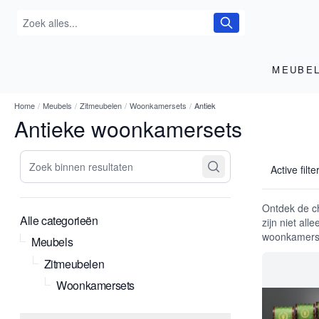
MEUBE
Home
/
Meubels
/
Zitmeubelen
/
Woonkamersets
/
Antiek
Antieke woonkamersets
Zoek binnen resultaten
Active filte
Ontdek de c
Alle categorieën
zijn niet al
woonkamerset
Meubels
Zitmeubelen
Woonkamersets