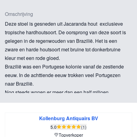
Omschrijving
Deze stoel is gesneden uit Jacaranda hout exclusieve
tropische hardhoutsoort. De oorsprong van deze soort is
gelegen in de regenwouden van Brazilië. Het is een
zware en harde houtsoort met bruine tot donkerbruine
kleur met een rode gloed.
Brazilië was een Portugese kolonie vanaf de zestiende
eeuw. In de achttiende eeuw trokken veel Portugezen
naar Brazilië.
Nog steeds wonen er meer dan een half miljoen
Portugezen in Brazilië. In 1822 riep Brazilië de
onafhankelijkheid uit.
Portugese meubelen uit de achttiende eeuw hebben
Kollenburg Antiquairs BV
sterke Franse of Engelse invloeden. Deze stoel heeft
5.0
(1)
duidelijk een koloniale invloed daarbij en is
Topverkoper