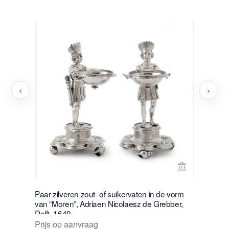
‹
›
Bekijk verko
Paar zilveren zout- of suikervaten in de vorm
Franse Em
van “Moren”, Adriaen Nicolaesz de Grebber,
Prijs op 
Delft, 1640
Prijs op aanvraag