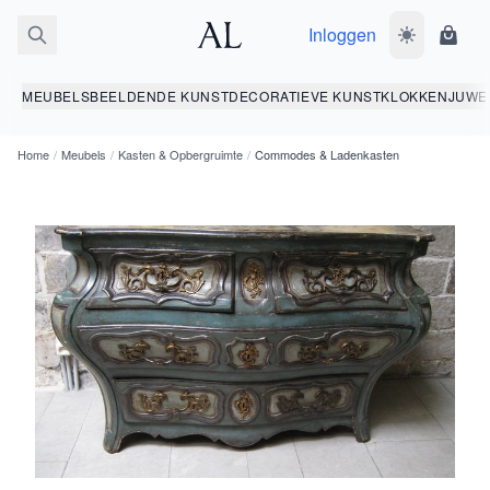
Inloggen
Wissel donk
Wink
MEUBELS
BEELDENDE KUNST
DECORATIEVE KUNST
KLOKKEN
JUWE
Home
/
Meubels
/
Kasten & Opbergruimte
/
Commodes & Ladenkasten