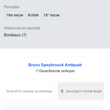
Perioden
18e eeuw
Antiek
18° eeuw
Herkomst en periode
Bordeaux (?)
Bruno Speybrouck Antiquair
Geverifieerde verkoper
Sinds 2015 verkoper op Artlistings
Gevestigd in Kortrijk
België