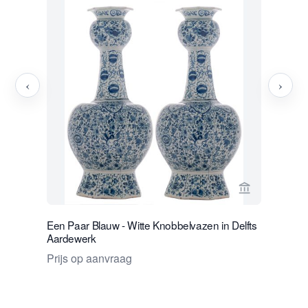
‹
›
Bekijk verko
Een Paar Blauw - Witte Knobbelvazen in Delfts
Een Blauw
Aardewerk
Prijs op 
Prijs op aanvraag