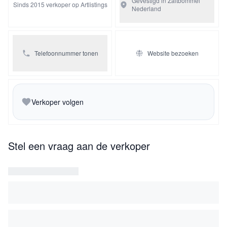
Gevestigd in Zaltbommel
Sinds 2015 verkoper op Artlistings
Nederland
De banden komen samen aan een plateau versierd met
pamlbladeren en eindigend in een denneappel
Telefoonnummer tonen
Website bezoeken
Verkoper volgen
Stel een vraag aan de verkoper