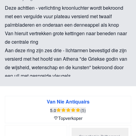
Deze achttien - verlichting kroonluchter wordt bekroond
met een vergulde vuur plateau versierd met twaalf
palmbladeren en onderaan een denneappel als knop
Van hieruit vertrekken grote kettingen naar beneden naar
de centrale ring
Aan deze ring zijn zes drie - lichtarmen bevestigd die zijn
versierd met het hoofd van Athena "de Griekse godin van
de wijsheid, wetenschap en de kunsten" bekroond door
een uil met gespreide vleugels
Boven aan de ring zijn er zes fonteinen versierd met puttif
en zwanen, geflankeerd met dansende paren
Van de erering verlaten vierentwintig banden buigend
Van Nie Antiquairs
naar beneden
5.0
(5)
De banden zijn versierd met opengewerkte motieven te
Topverkoper
beginnen met het hoofd van een vrouw en eindigend in
een palm