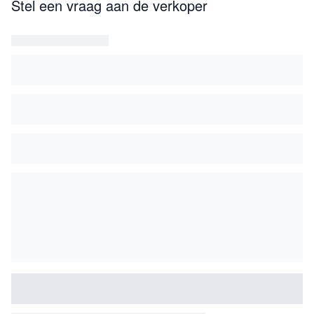
Stel een vraag aan de verkoper
eerst uitgegeven in 1799.
C.H. Tatham was de broer van Thomas Tatham, één van
de directeuren van de bekende Royal Cabinetmakers
Marsh and Tatham van Mount Street, Grosvenor Square,
Londen.
Engeland, omstreeks 1800
Afmeting ingeklapt: 80 cm.
Afmeting uitgeklapt: 149 cm