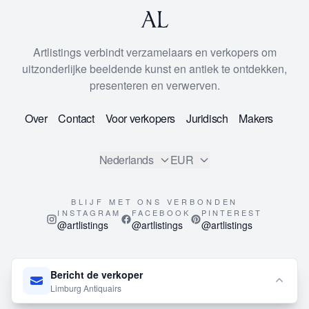
Artlistings verbindt verzamelaars en verkopers om
uitzonderlijke beeldende kunst en antiek te ontdekken,
presenteren en verwerven.
Over
Contact
Voor verkopers
Juridisch
Makers
Nederlands
EUR
BLIJF MET ONS VERBONDEN
INSTAGRAM
FACEBOOK
PINTEREST
@artlistings
@artlistings
@artlistings
© 2026
ArtListings™
. All Rights Reserved.
Bericht de verkoper
This site is protected by reCAPTCHA and the Google
Privacy
Limburg Antiquairs
Policy
and
Terms of Service
apply.