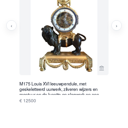
‹
›
Bekijk verko
M175 Louis XVI leeuwpendule, met
W28 Grote 
geskeletteerd uurwerk, zilveren wijzers en
Glazen At
montuur op de lunette en slagwerk op een
€ 16500
zilveren bel.
€ 12500