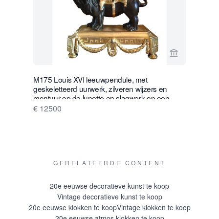
Bekijk verko
M175 Louis XVI leeuwpendule, met
W28 Grote 
geskeletteerd uurwerk, zilveren wijzers en
Glazen At
montuur op de lunette en slagwerk op een
€ 16500
zilveren bel.
€ 12500
GERELATEERDE CONTENT
20e eeuwse decoratieve kunst te koop
Vintage decoratieve kunst te koop
20e eeuwse klokken te koop
Vintage klokken te koop
20e eeuwse atmos klokken te koop