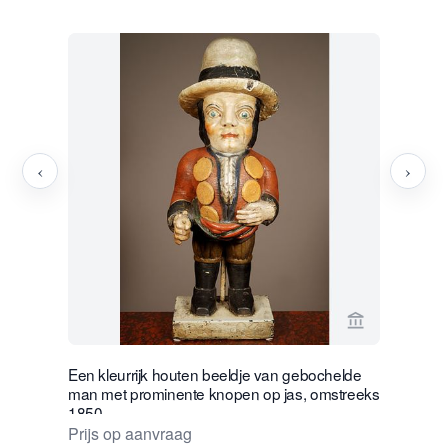
‹
›
Bekijk verko
Een kleurrijk houten beeldje van gebochelde
An unusual
man met prominente knopen op jas, omstreeks
as fantasy
1850
€ 1850
Prijs op aanvraag