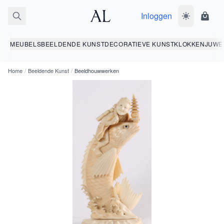
Inloggen
Wissel donk
Wink
MEUBELS
BEELDENDE KUNST
DECORATIEVE KUNST
KLOKKEN
JUWE
Home
/
Beeldende Kunst
/
Beeldhouwwerken