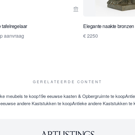
rkoperspagina van Toebosch Antiques
Bekijk verkoperspagina va
 tafelregelaar
Elegante naakte bronzen
op aanvraag
€ 2250
GERELATEERDE CONTENT
eke meubels te koop
19e eeuwse kasten & Opbergruimte te koop
Anti
 eeuwse andere Kaststukken te koop
Antieke andere Kaststukken te 