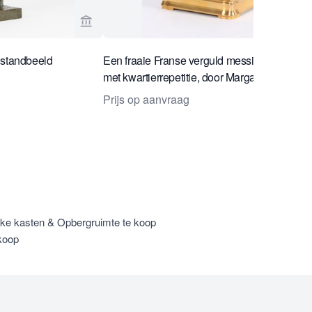
n Toebosch Antiques
Bekijk verkoperspagina van Toebosch Antiqu
 standbeeld
Een fraaie Franse verguld messing reiswekk
met kwartierrepetitie, door Margaine, circa 1
Prijs op aanvraag
eke kasten & Opbergruimte te koop
koop