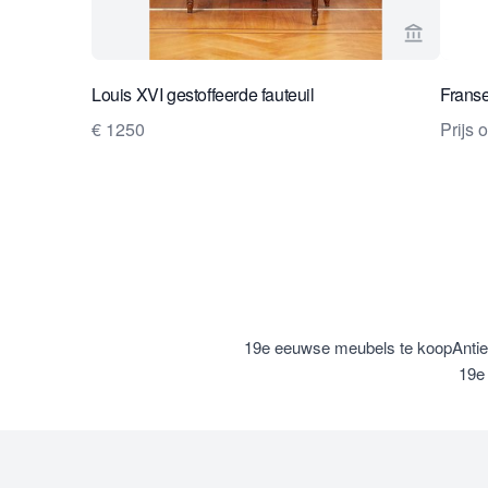
Bekijk ve
Louis XVI gestoffeerde fauteuil
Franse
€ 1250
Prijs 
19e eeuwse meubels te koop
Anti
19e