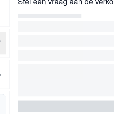
Stel een vraag aan de verko
m
n