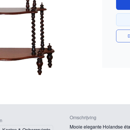
D
Omschrijving
n
Mooie elegante Holandse éta
Kasten & Opbergruimte