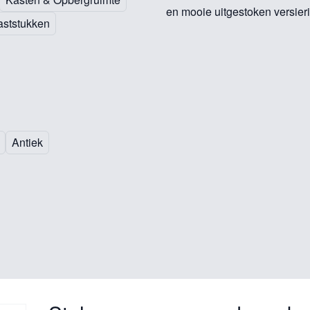
en mooie uitgestoken versier
aststukken
Antiek