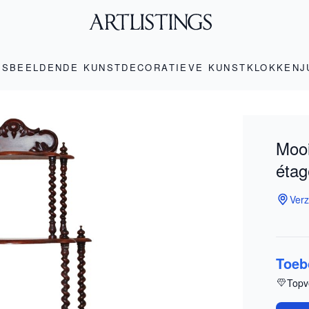
LS
BEELDENDE KUNST
DECORATIEVE KUNST
KLOKKEN
J
Mooi
étag
Verz
Toeb
Topv