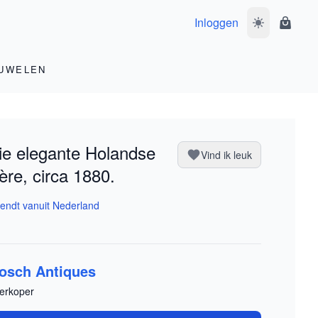
Inloggen
Wissel donke
Winke
UWELEN
e elegante Holandse
Vind ik leuk
ère, circa 1880.
endt vanuit Nederland
osch Antiques
erkoper