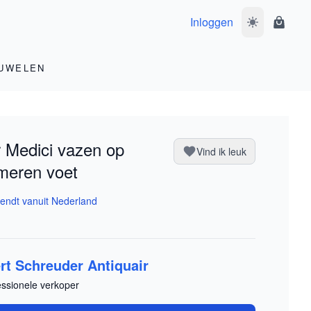
Inloggen
Wissel donke
Winke
UWELEN
 Medici vazen op
Vind ik leuk
meren voet
endt vanuit Nederland
rt Schreuder Antiquair
essionele verkoper