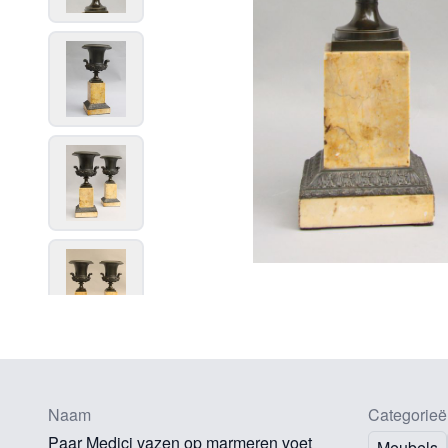
Naam
Categorieë
Paar Medici vazen op marmeren voet
Meubels