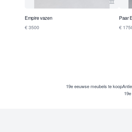
Bekijk ve
Empire vazen
Paar 
€ 3500
€ 175
19e eeuwse meubels te koop
Anti
19e