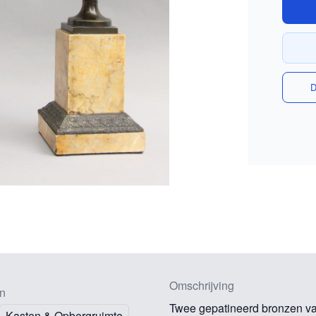
D
Omschrijving
n
Twee gepatineerd bronzen vaz
Kasten & Opbergruimte