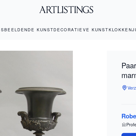
LS
BEELDENDE KUNST
DECORATIEVE KUNST
KLOKKEN
J
Paar
mar
Verz
Robe
Prof