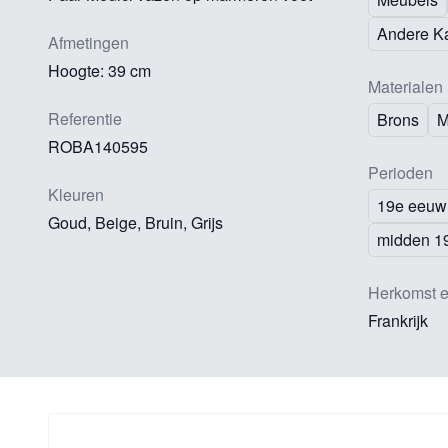
Andere K
Afmetingen
Hoogte: 39 cm
Materialen
Referentie
Brons
M
ROBA140595
Perioden
Kleuren
19e eeuw
Goud, Beige, Bruin, Grijs
midden 1
Herkomst e
Frankrijk