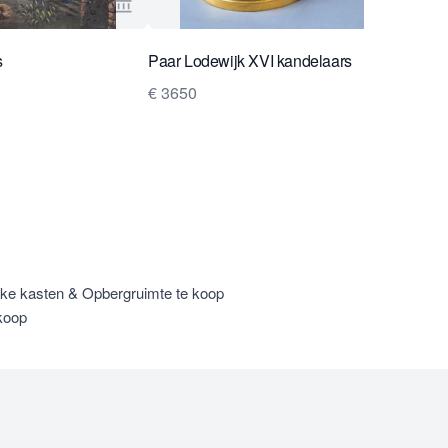
 Robert Schreuder Antiquair
Bekijk verkoperspagina van Robert Schreuder
s
Paar Lodewijk XVI kandelaars
€ 3650
eke kasten & Opbergruimte te koop
koop