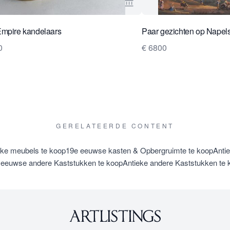
rkoperspagina van Robert Schreuder Antiquair
Bekijk verkoperspagina van
Empire kandelaars
Paar gezichten op Napel
0
€ 6800
GERELATEERDE CONTENT
eke meubels te koop
19e eeuwse kasten & Opbergruimte te koop
Anti
 eeuwse andere Kaststukken te koop
Antieke andere Kaststukken te 