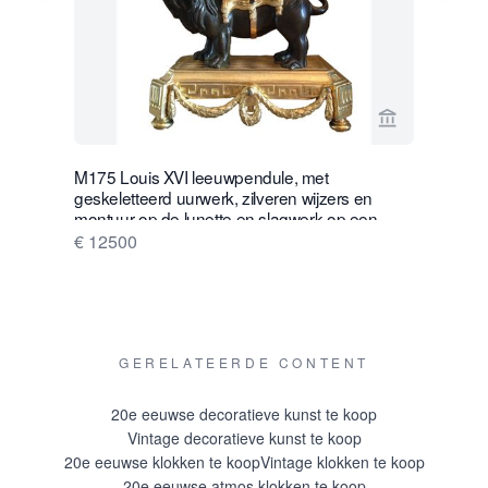
Bekijk verko
M175 Louis XVI leeuwpendule, met
W28 Grote 
geskeletteerd uurwerk, zilveren wijzers en
Glazen At
montuur op de lunette en slagwerk op een
€ 16500
zilveren bel.
€ 12500
GERELATEERDE CONTENT
20e eeuwse decoratieve kunst te koop
Vintage decoratieve kunst te koop
20e eeuwse klokken te koop
Vintage klokken te koop
20e eeuwse atmos klokken te koop