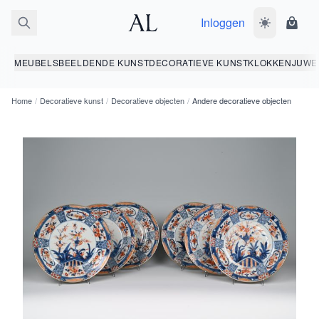
Inloggen
Wissel donk
Wink
MEUBELS
BEELDENDE KUNST
DECORATIEVE KUNST
KLOKKEN
JUWE
Home
/
Decoratieve kunst
/
Decoratieve objecten
/
Andere decoratieve objecten