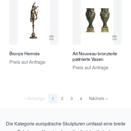
Verkaeuferseite von Toebosch Antiqu
Verkaeu
Bronze Hermès
Art Nouveau bronzierte
patinierte Vasen
Preis auf Anfrage
Preis auf Anfrage
« Vorherige
2
3
4
Nächste »
1
Die Kategorie europäische Skulpturen umfasst eine breite