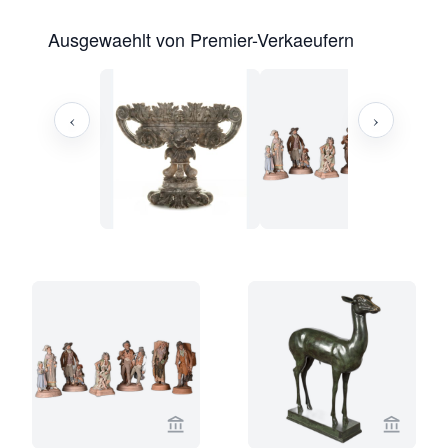
Ausgewaehlt von Premier-Verkaeufern
‹
›
Verkaeuferseite von Limburg Antiquai
Verkaeu