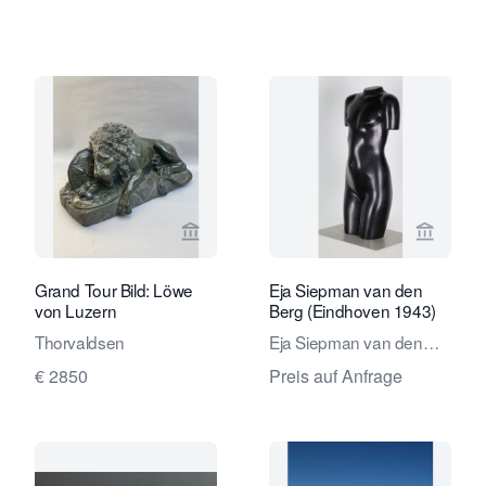
Verkaeuferseite von Robert Schreuder
Verkaeu
Grand Tour Bild: Löwe
Eja Siepman van den
von Luzern
Berg (Eindhoven 1943)
Thorvaldsen
Eja Siepman van den
Berg
€ 2850
Preis auf Anfrage