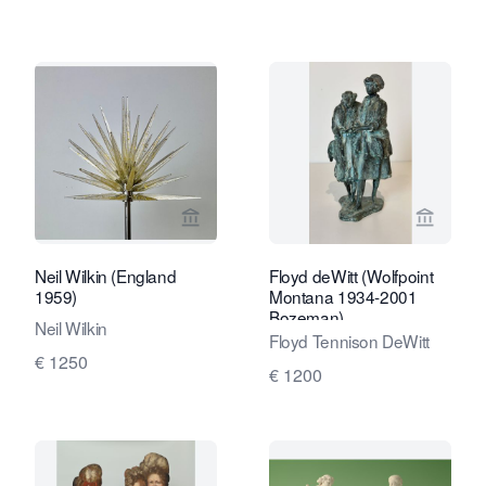
Verkaeuferseite von Kunstconsult 2.0
Verkaeu
Neil Wilkin (England
Floyd deWitt (Wolfpoint
1959)
Montana 1934-2001
Bozeman)
Neil Wilkin
Floyd Tennison DeWitt
€ 1250
€ 1200