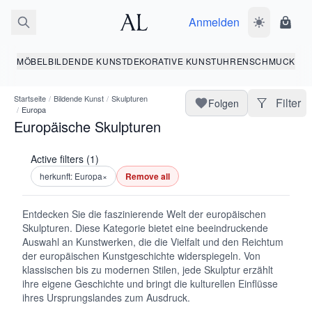
Anmelden
Dunkelmodus
Ware
MÖBEL
BILDENDE KUNST
DEKORATIVE KUNST
UHREN
SCHMUCK
Startseite
/
Bildende Kunst
/
Skulpturen
Filter
Folgen
/
Europa
Europäische Skulpturen
Active filters (1)
herkunft: Europa
×
Remove all
Entdecken Sie die faszinierende Welt der europäischen
Skulpturen. Diese Kategorie bietet eine beeindruckende
Auswahl an Kunstwerken, die die Vielfalt und den Reichtum
der europäischen Kunstgeschichte widerspiegeln. Von
klassischen bis zu modernen Stilen, jede Skulptur erzählt
ihre eigene Geschichte und bringt die kulturellen Einflüsse
ihres Ursprungslandes zum Ausdruck.