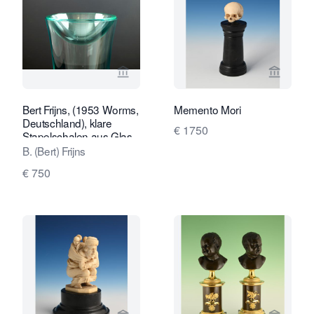
Verkaeuferseite von Kunstconsult 2.0
Verkaeu
Bert Frijns, (1953 Worms,
Memento Mori
Deutschland), klare
€ 1750
Stapelschalen aus Glas,
2-teilig 1994
B. (Bert) Frijns
€ 750