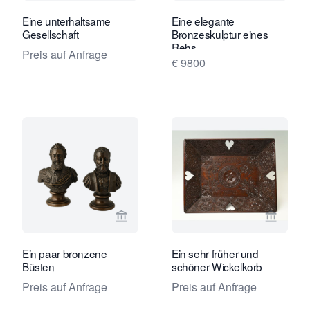
Eine unterhaltsame
Eine elegante
Gesellschaft
Bronzeskulptur eines
Rehs
Preis auf Anfrage
€ 9800
Verkaeuferseite von Limburg Antiquai
Verkaeu
Ein paar bronzene
Ein sehr früher und
Büsten
schöner Wickelkorb
Preis auf Anfrage
Preis auf Anfrage