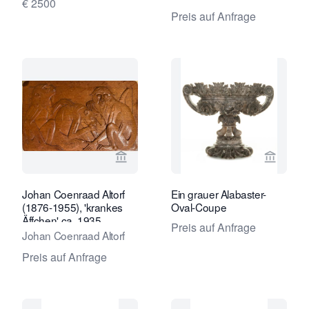
€ 2500
Preis auf Anfrage
Verkaeuferseite von Kunstconsult 2.0
Verkaeu
Johan Coenraad Altorf
Ein grauer Alabaster-
(1876-1955), 'krankes
Oval-Coupe
Äffchen' ca. 1935
Preis auf Anfrage
Johan Coenraad Altorf
Preis auf Anfrage