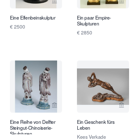
Verkaeuferseite von Limburg Antiquai
Verkaeu
Eine Elfenbeinskulptur
Ein paar Empire-
Skulpturen
€ 2500
€ 2850
Verkaeuferseite von Limburg Antiquai
Verkaeu
Eine Reihe von Delfter
Ein Geschenk fürs
Steingut-Chinoiserie-
Leben
Skulpturen
Kees Verkade