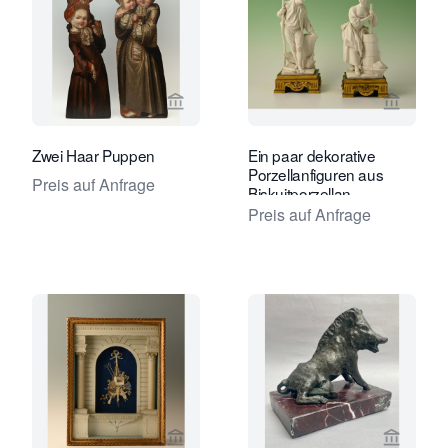
Verkaeuferseite von Limburg Antiquai
Verkaeu
Zwei Haar Puppen
Ein paar dekorative
Porzellanfiguren aus
Preis auf Anfrage
Biskuitporzellan
Preis auf Anfrage
Verkaeuferseite von Limburg Antiquai
Verkaeu