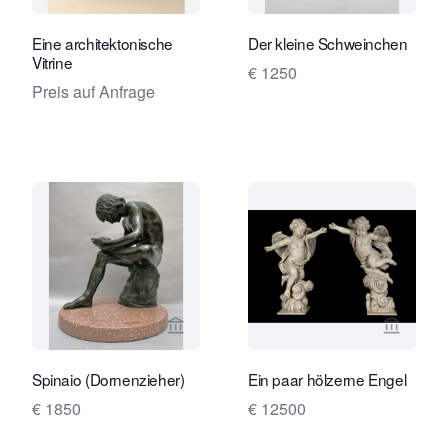
Eine architektonische
Der kleine Schweinchen
Vitrine
€ 1250
Preis auf Anfrage
Verkaeuferseite von Robert Schreuder
Verkaeu
Spinaio (Dornenzieher)
Ein paar hölzerne Engel
€ 1850
€ 12500