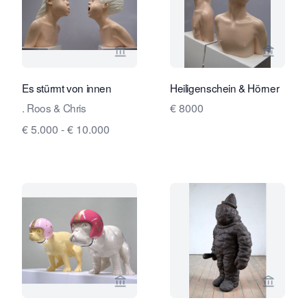
Verkaeuferseite von Travelling Art C
Verkaeu
Es stürmt von innen
Heiligenschein & Hörner
. Roos & Chris
€ 8000
€ 5.000 - € 10.000
Verkaeuferseite von Travelling Art C
Verkaeu