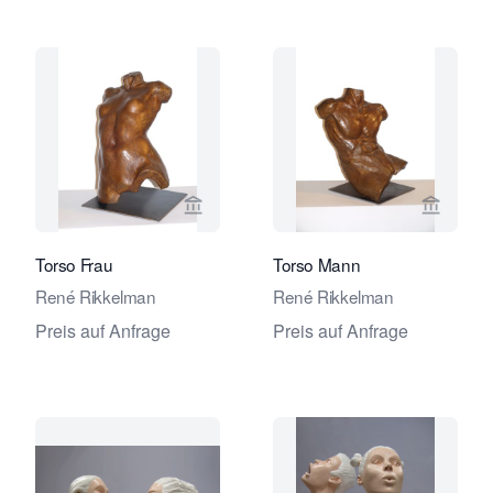
Verkaeuferseite von Galerie Amsterd
Verkaeu
Torso Frau
Torso Mann
René Rikkelman
René Rikkelman
Preis auf Anfrage
Preis auf Anfrage