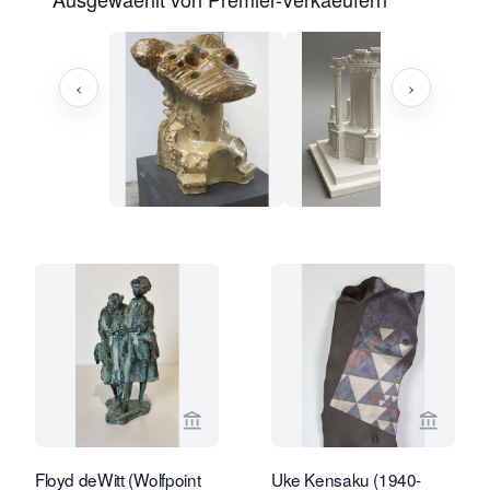
‹
›
Verkaeuferseite von Kunstconsult 2.0
Verkaeu
Floyd deWitt (Wolfpoint
Uke Kensaku (1940-