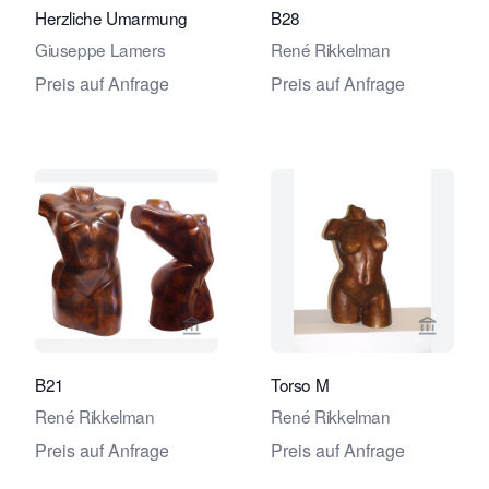
Herzliche Umarmung
B28
Giuseppe Lamers
René Rikkelman
Preis auf Anfrage
Preis auf Anfrage
Verkaeuferseite von Galerie Amsterd
Verkaeu
B21
Torso M
René Rikkelman
René Rikkelman
Preis auf Anfrage
Preis auf Anfrage