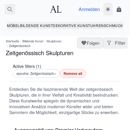
Anmelden
Dunkelmodus
Ware
MÖBEL
BILDENDE KUNST
DEKORATIVE KUNST
UHREN
SCHMUCK
Startseite
/
Bildende Kunst
/
Skulpturen
Filter
Folgen
/
Zeitgenössisch
Zeitgenössisch Skulpturen
Active filters (1)
epoche: Zeitgenössisch
×
Remove all
Entdecken Sie die faszinierende Welt der zeitgenössisch
Skulpturen, die in ihrer Vielfalt und Kreativität beeindrucken.
Diese Kunstwerke spiegeln die dynamischen und
innovativen Ansätze moderner Künstler wider und bieten
Sammlern die Möglichkeit, einzigartige Stücke zu erwerben.
Ausgewaehlt von Premier-Verkaeufern