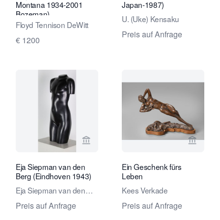
Montana 1934-2001
Japan-1987)
Bozeman)
U. (Uke) Kensaku
Floyd Tennison DeWitt
Preis auf Anfrage
€ 1200
Verkaeuferseite von Kunstconsult 2.0
Verkaeu
Eja Siepman van den
Ein Geschenk fürs
Berg (Eindhoven 1943)
Leben
Eja Siepman van den
Kees Verkade
Berg
Preis auf Anfrage
Preis auf Anfrage