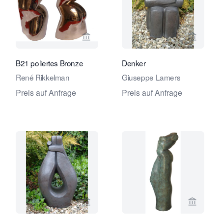
Verkaeuferseite von Galerie Amsterd
Verkaeu
B21 poliertes Bronze
Denker
René Rikkelman
Giuseppe Lamers
Preis auf Anfrage
Preis auf Anfrage
Verkaeuferseite von Galerie Amsterd
Verkaeu