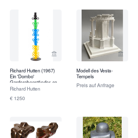
Verkaeuferseite von Kunstconsult 2.0
Verkaeu
Richard Hutten (1967)
Modell des Vesta-
Ein 'Dombo'
Tempels
Garderobenständer, ca.
Preis auf Anfrage
2007
Richard Hutten
€ 1250