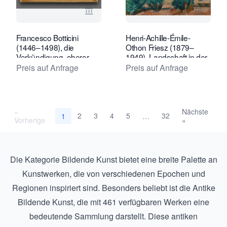
Verkaeuferseite von Kollenburg Antiq
Verkaeu
Francesco Botticini
Henri-Achille-Émile-
(1446–1498), die
Othon Friesz (1879–
Verkündigung, oberer
1949), Landschaft in der
Teil eines Altaraufsatzes
Provence
Preis auf Anfrage
Preis auf Anfrage
«
Nächste
2
3
4
5
32
1
…
Vorherige
»
Die Kategorie Bildende Kunst bietet eine breite Palette an
Kunstwerken, die von verschiedenen Epochen und
Regionen inspiriert sind. Besonders beliebt ist die
Antike
Bildende Kunst
, die mit 461 verfügbaren Werken eine
bedeutende Sammlung darstellt. Diese antiken