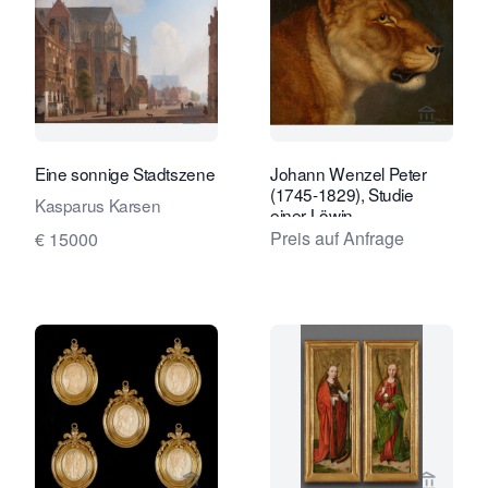
Verkaeuferseite von Daatselaar Fine 
Verkaeu
Eine sonnige Stadtszene
Johann Wenzel Peter
(1745-1829), Studie
Kasparus Karsen
einer Löwin
Preis auf Anfrage
€ 15000