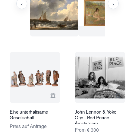
‹
›
Verkaeuferseite von Limburg Antiquai
Verkaeu
Eine unterhaltsame
John Lennon & Yoko
Gesellschaft
Ono - Bed Peace
Amsterdam
Preis auf Anfrage
From € 300