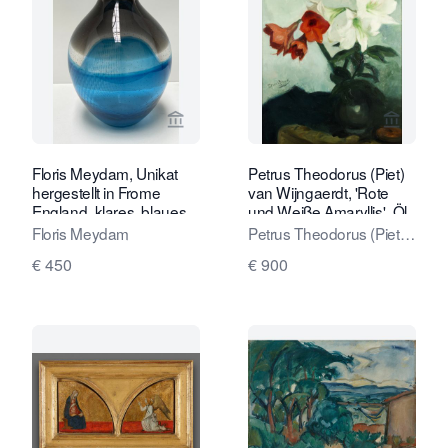
Verkaeuferseite von Kunstconsult 2.0
Verkaeu
Floris Meydam, Unikat
Petrus Theodorus (Piet)
hergestellt in Frome
van Wijngaerdt, 'Rote
England, klares, blaues
und Weiße Amaryllis', Öl
und weißes Glas,
auf Leinwand, ca. 1925
Floris Meydam
Petrus Theodorus (Piet)
960709, Neil Wilkin
van Wijngaerdt
€ 450
€ 900