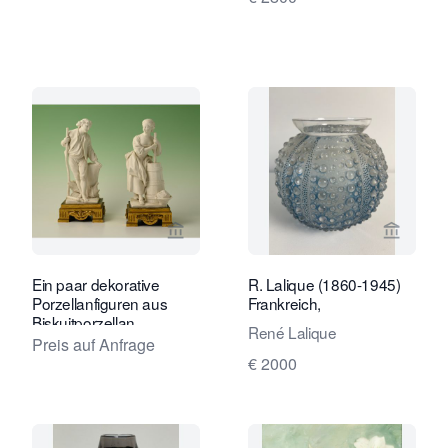
Verkaeuferseite von Limburg Antiquai
Verkaeu
Ein paar dekorative
R. Lalique (1860-1945)
Porzellanfiguren aus
Frankreich,
Biskuitporzellan
René Lalique
Preis auf Anfrage
€ 2000