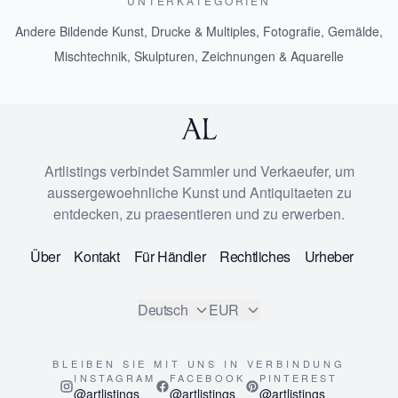
UNTERKATEGORIEN
Andere Bildende Kunst
,
Drucke & Multiples
,
Fotografie
,
Gemälde
,
Mischtechnik
,
Skulpturen
,
Zeichnungen & Aquarelle
Artlistings verbindet Sammler und Verkaeufer, um
aussergewoehnliche Kunst und Antiquitaeten zu
entdecken, zu praesentieren und zu erwerben.
Über
Kontakt
Für Händler
Rechtliches
Urheber
Deutsch
EUR
BLEIBEN SIE MIT UNS IN VERBINDUNG
INSTAGRAM
FACEBOOK
PINTEREST
@artlistings
@artlistings
@artlistings