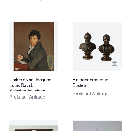
Verkaeuferseite von Kollenburg Antiq
Verkaeu
Umkreis von Jacques-
Ein paar bronzene
Louis David:
Büsten
Selbstporträt eines
Preis auf Anfrage
schreibenden Mannes
Preis auf Anfrage