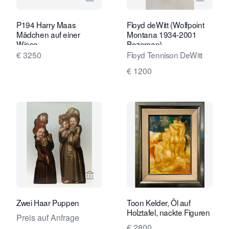
Verkaeuferseite von Van Brug Collect
Verkaeu
P194 Harry Maas
Floyd deWitt (Wolfpoint
Mädchen auf einer
Montana 1934-2001
Wiese
Bozeman)
€ 3250
Floyd Tennison DeWitt
€ 1200
Verkaeuferseite von Limburg Antiquai
Verkaeu
Zwei Haar Puppen
Toon Kelder, Öl auf
Holztafel, nackte Figuren
Preis auf Anfrage
€ 2800