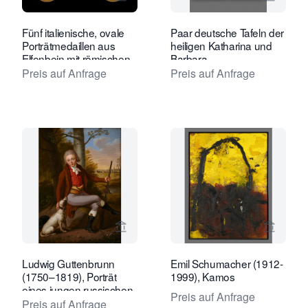
Verkaeuferseite von Kollenburg Antiq
Verkaeu
Fünf italienische, ovale
Paar deutsche Tafeln der
Porträtmedaillen aus
heiligen Katharina und
Elfenbein mit römischen
Barbara
Kaisern
Preis auf Anfrage
Preis auf Anfrage
Verkaeuferseite von Kollenburg Antiq
Verkaeu
Ludwig Guttenbrunn
Emil Schumacher (1912-
(1750–1819), Porträt
1999), Kamos
eines jungen russischen
Preis auf Anfrage
Adligen
Preis auf Anfrage