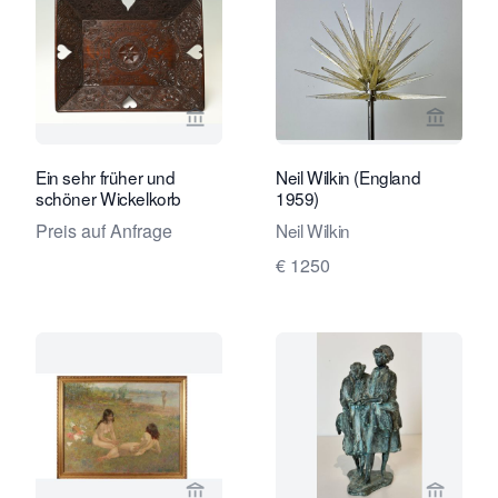
Verkaeuferseite von Limburg Antiquai
Verkaeu
Ein sehr früher und
Neil Wilkin (England
schöner Wickelkorb
1959)
Preis auf Anfrage
Neil Wilkin
€ 1250