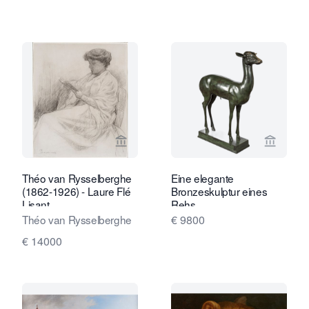
Verkaeuferseite von Daatselaar Fine 
Verkaeu
Théo van Rysselberghe
Eine elegante
(1862-1926) - Laure Flé
Bronzeskulptur eines
Lisant
Rehs
Théo van Rysselberghe
€ 9800
€ 14000