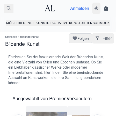
Anmelden
Dunkelmodus
Ware
MÖBEL
BILDENDE KUNST
DEKORATIVE KUNST
UHREN
SCHMUCK
Startseite
/
Bildende Kunst
Filter
Folgen
Bildende Kunst
Entdecken Sie die faszinierende Welt der Bildenden Kunst,
die eine Vielzahl von Stilen und Epochen umfasst. Ob Sie
ein Liebhaber klassischer Werke oder moderner
Interpretationen sind, hier finden Sie eine beeindruckende
Auswahl an Kunstwerken, die Ihre Sammlung bereichern
können.
Ausgewaehlt von Premier-Verkaeufern