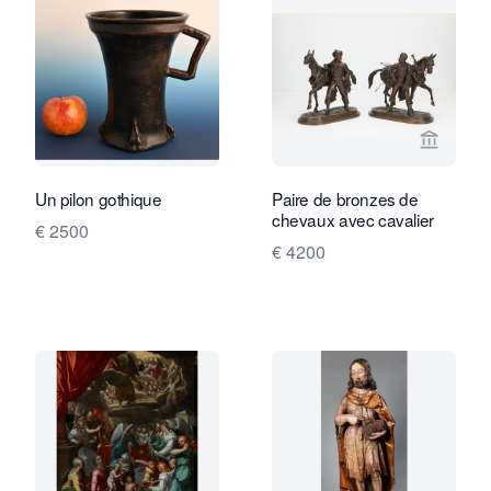
Voir la page vendeur de Limburg Antiq
Voir la
Un pilon gothique
Paire de bronzes de
chevaux avec cavalier
€ 2500
€ 4200