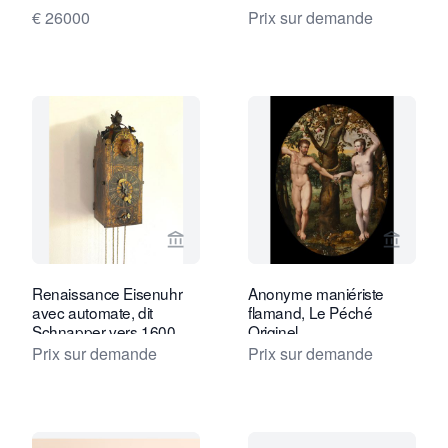
mécanisme, datant
€ 26000
Prix sur demande
d'environ 1590.
Voir la page vendeur de Van Dreven A
Voir la
Renaissance Eisenuhr
Anonyme maniériste
avec automate, dit
flamand, Le Péché
Schnapper vers 1600
Originel
Prix sur demande
Prix sur demande