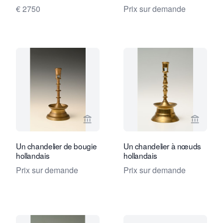
€ 2750
Prix sur demande
Voir la page vendeur de Limburg Antiq
Voir la
Un chandelier de bougie
Un chandelier à nœuds
hollandais
hollandais
Prix sur demande
Prix sur demande