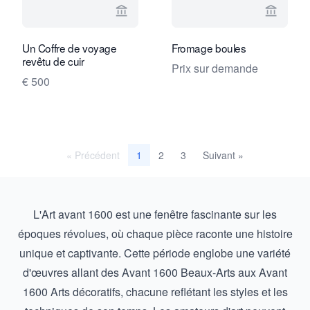
Voir la page vendeur de Van Nie Antiq
Voir la
Un Coffre de voyage
Fromage boules
revêtu de cuir
Prix sur demande
€ 500
« Précédent
2
3
Suivant »
1
L'Art avant 1600 est une fenêtre fascinante sur les
époques révolues, où chaque pièce raconte une histoire
unique et captivante. Cette période englobe une variété
d'œuvres allant des
Avant 1600 Beaux-Arts
aux
Avant
1600 Arts décoratifs
, chacune reflétant les styles et les