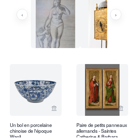
‹
›
Voir la page vendeur de Limburg Antiq
Voir la
Un bol en porcelaine
Paire de petits panneaux
chinoise de l'époque
allemands - Saintes
Wanli
Catherine & Barbara