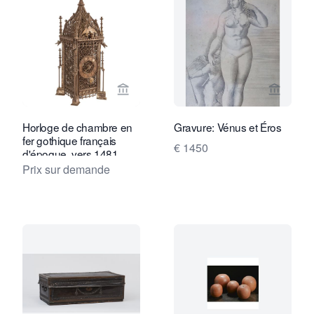
Voir la page vendeur de Toebosch Ant
Voir la
Horloge de chambre en
Gravure: Vénus et Éros
fer gothique français
€ 1450
d'époque, vers 1481
Prix sur demande