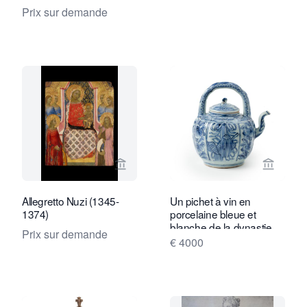
Prix sur demande
Voir la page vendeur de Kollenburg An
Voir la
Allegretto Nuzi (1345-
Un pichet à vin en
1374)
porcelaine bleue et
blanche de la dynastie
Prix sur demande
Ming
€ 4000