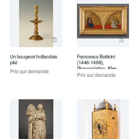
Voir la page vendeur de Limburg Antiq
Voir la
Un bougeoir hollandais
Francesco Botticini
plat
(1446-1498),
l’Annonciation, Ailes
Prix sur demande
latérales supérieures
Prix sur demande
d’un retable