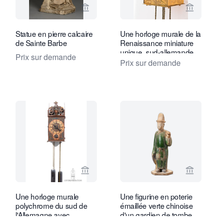
Voir la page vendeur de Kollenburg An
Voir la
Statue en pierre calcaire
Une horloge murale de la
de Sainte Barbe
Renaissance miniature
unique, sud-allemande,
Prix sur demande
vers 1600.
Prix sur demande
Voir la page vendeur de Gude & Meis 
Voir la
Une horloge murale
Une figurine en poterie
polychrome du sud de
émaillée verte chinoise
l'Allemagne avec
d'un gardien de tombe