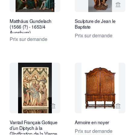
Voir la page vendeur de Kollenburg An
Voir la
Matthäus Gundelach
Sculpture de Jean le
(1566 (?) - 1653/4
Baptiste
Augsburg)
Prix sur demande
Prix sur demande
Voir la page vendeur de Kollenburg An
Voir la
Vantail Français Gotique
Armoire en noyer
d’un Diptych à la
Prix sur demande
Glorification de la Vierge