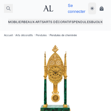
Se
Basculer le 
Panie
connecter
MOBILIER
BEAUX-ARTS
ARTS DÉCORATIFS
PENDULES
BIJOUX
Accueil
/
Arts décoratifs
/
Pendules
/
Pendules de cheminée