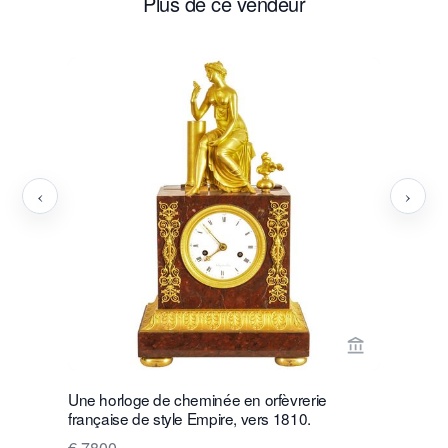
Plus de ce vendeur
‹
›
Voir la page
Une horloge de cheminée en orfèvrerie
Horloge d
française de style Empire, vers 1810.
Matthias 
€ 7800
Prix sur