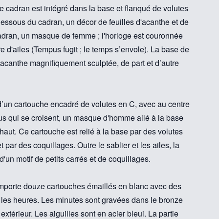
le cadran est intégré dans la base et flanqué de volutes
essous du cadran, un décor de feuilles d'acanthe et de
adran, un masque de femme ; l'horloge est couronnée
e d'ailes (Tempus fugit ; le temps s’envole). La base de
d'acanthe magnifiquement sculptée, de part et d’autre
d’un cartouche encadré de volutes en C, avec au centre
sus qui se croisent, un masque d'homme ailé à la base
 haut. Ce cartouche est relié à la base par des volutes
 par des coquillages. Outre le sablier et les ailes, la
d'un motif de petits carrés et de coquillages.
mporte douze cartouches émaillés en blanc avec des
r les heures. Les minutes sont gravées dans le bronze
extérieur. Les aiguilles sont en acier bleui. La partie