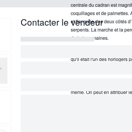
centrale du cadran est magnif
coquillages et de palmettes.
Contacter le vendeur
et flanquée des deux côtés d
serpents. La marche et la per
de trois semaines.
Louis Mynuel était un horloger 
qu'il était l'un des horlogers 
Louvre où il vivait également.
-
L'horloge a probablement été
même. On peut en attribuer le
sablier et des ailes. Ce mot
b
de Meubles et Ouvrages de Br
Charles Boulle", et rassembla
vogue de Boulle. Sur la planch