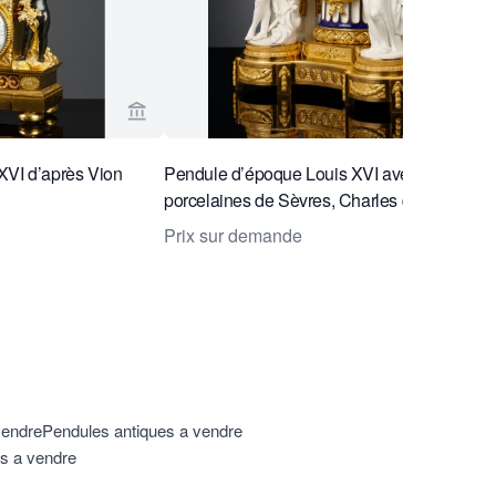
llenburg Antiquairs BV
Voir la page vendeur de Kollenburg Antiquair
XVI d’après Vion
Pendule d’époque Louis XVI avec biscuits et
porcelaines de Sèvres, Charles du Tertre
Prix sur demande
vendre
Pendules antiques a vendre
s a vendre