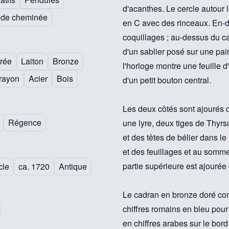
d'acanthes. Le cercle autour 
 de cheminée
en C avec des rinceaux. En-d
coquillages ; au-dessus du c
d'un sablier posé sur une pair
rée
Laiton
Bronze
l'horloge montre une feuille 
rayon
Acier
Bois
d'un petit bouton central.
Les deux côtés sont ajourés 
Régence
une lyre, deux tiges de Thyr
et des têtes de bélier dans le
et des feuillages et au sommet
partie supérieure est ajourée 
cle
ca. 1720
Antique
Le cadran en bronze doré co
chiffres romains en bleu pou
en chiffres arabes sur le bord 