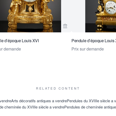
age vendeur de Kollenburg Antiquairs BV
Voir la page vendeur de Ko
le d’époque Louis XVI
Pendule d’époque Louis 
sur demande
Prix sur demande
RELATED CONTENT
 vendre
Arts décoratifs antiques a vendre
Pendules du XVIIIe siècle a 
de cheminée du XVIIIe siècle a vendre
Pendules de cheminée antique