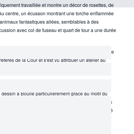
iquement travaillée et montre un décor de rosettes, de
 Au centre, un écusson montrant une torche enflammée
’animaux fantastiques ailées, semblables à des
cussion avec col de fuseau et quart de tour a une durée
qui travaillait avec les “Privilège du Roy”, c'est-à-dire
préférés de la Cour et s'est vu attribuer un atelier au
 conçue par André Charles Boulle (1642-1732) lui-
 dessin à Boulle particulièrement grâce au motif du
if a été publié en 1725-1730 dans "Nouveaux Desseins
onze et de Marqueterie Inventés et gravés par André
nt une collection des derniers dessins les plus en
e II de cette collection se trouve le dessin d'une