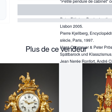
"Petite pendule de cabinet" c
Littérature:
Peter Führing, Designing the
Lisbon 2005.
Pierre Kjellberg, Encyclopé
siècle, Paris, 1997.
Plus de ce vendeur
Hans Ottomeyer & Peter Prös
Spätbarock und Klasszismus
Jean Nerée Ronfort, André Ch
Paris 2009.