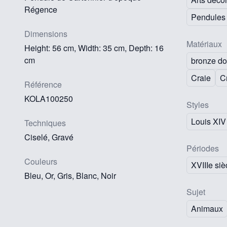
Régence
Pendules
Dimensions
Matériaux
Height: 56 cm, Width: 35 cm, Depth: 16
cm
bronze do
Craie
C
Référence
KOLA100250
Styles
Louis XIV
Techniques
Ciselé, Gravé
Périodes
Couleurs
XVIIIe siè
Bleu, Or, Gris, Blanc, Noir
Sujet
Animaux