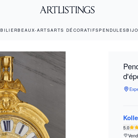
BILIER
BEAUX-ARTS
ARTS DÉCORATIFS
PENDULES
BIJ
Pend
d'é
Expe
Koll
5.0
Vend