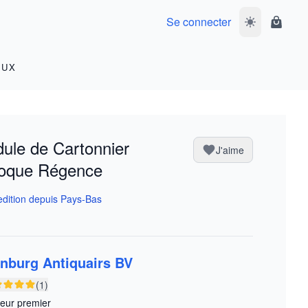
Se connecter
Basculer le m
Panier
OUX
ule de Cartonnier
J'aime
poque Régence
dition depuis Pays-Bas
enburg Antiquairs BV
(1)
eur premier