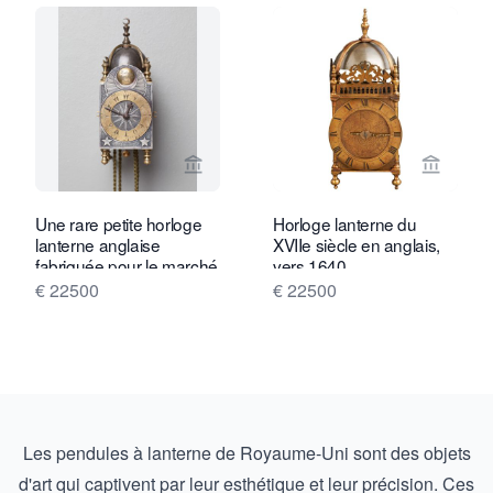
Voir la page vendeur de Toebosch Ant
Voir la
Une rare petite horloge
Horloge lanterne du
lanterne anglaise
XVIIe siècle en anglais,
fabriquée pour le marché
vers 1640.
turc par Marwick
€ 22500
€ 22500
Markham, vers 1740
Les pendules à lanterne de Royaume-Uni sont des objets
d'art qui captivent par leur esthétique et leur précision. Ces