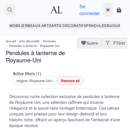
Se
Basculer le 
Panie
connecter
MOBILIER
BEAUX-ARTS
ARTS DÉCORATIFS
PENDULES
BIJOUX
Accueil
/
Arts décoratifs
/
Pendules
Filtrer
Suivre
/
Pendules à lanterne
/
Royaume-Uni
Pendules à lanterne de
Royaume-Uni
Active filters (1)
origine: Royaume-Uni
×
Remove all
Découvrez notre collection exclusive de pendules à lanterne
de Royaume-Uni, une sélection raffinée qui incarne
l'élégance et le savoir-faire horloger britannique. Ces pièces
uniques sont prisées pour leur design distinctif et leur
histoire riche, offrant un aperçu fascinant de l'artisanat d'une
époque révolue.