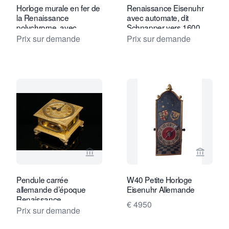
Horloge murale en fer de
Renaissance Eisenuhr
la Renaissance
avec automate, dit
polychrome, avec
Schnapper vers 1600
balancier. Vers 1650, sud
Prix sur demande
Prix sur demande
de l'Allemagne.
Voir la page vendeur de Kollenburg An
Voir la
Pendule carrée
W40 Petite Horloge
allemande d’époque
Eisenuhr Allemande
Renaissance
€ 4950
Prix sur demande