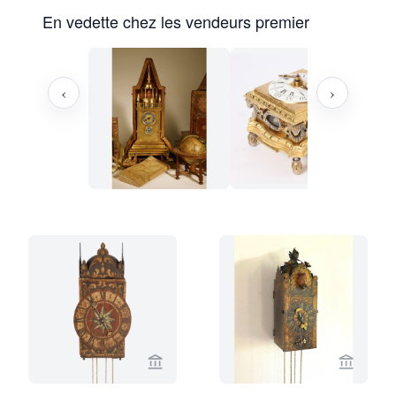
En vedette chez les vendeurs premier
‹
›
Voir la page vendeur de Van Dreven A
Voir la