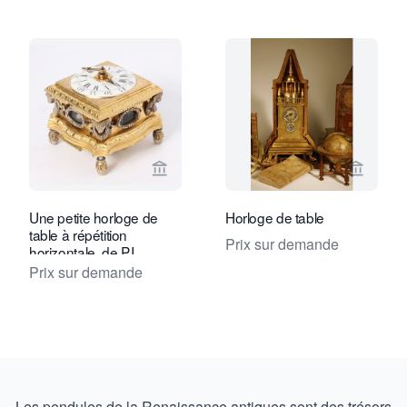
Voir la page vendeur de Toebosch Ant
Voir la 
Une petite horloge de
Horloge de table
table à répétition
Prix sur demande
horizontale, de P.I.
Radzinski, vers 1750
Prix sur demande
Les pendules de la Renaissance antiques sont des trésors