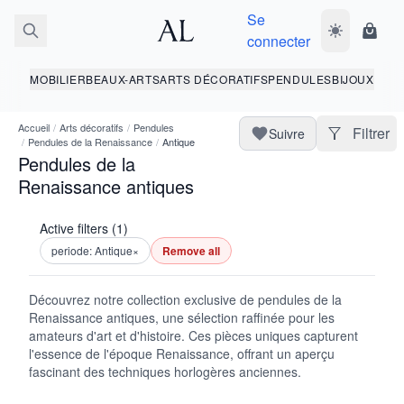
Se
Basculer le 
Panie
connecter
MOBILIER
BEAUX-ARTS
ARTS DÉCORATIFS
PENDULES
BIJOUX
Accueil
/
Arts décoratifs
/
Pendules
Filtrer
Suivre
/
Pendules de la Renaissance
/
Antique
Pendules de la
Renaissance antiques
Active filters (1)
periode: Antique
×
Remove all
Découvrez notre collection exclusive de pendules de la
Renaissance antiques, une sélection raffinée pour les
amateurs d'art et d'histoire. Ces pièces uniques capturent
l'essence de l'époque Renaissance, offrant un aperçu
fascinant des techniques horlogères anciennes.