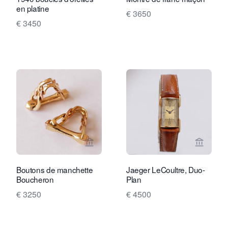
en platine
€ 3650
€ 3450
Voir la page vendeur de Rocks and Cl
Voir la
Boutons de manchette
Jaeger LeCoultre, Duo-
Boucheron
Plan
€ 3250
€ 4500