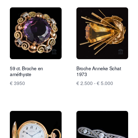
Voir la page vendeur de Rocks and Cl
Voir la
59 ct. Broche en
Broche Anneke Schat
améthyste
1973
€ 3950
€ 2.500 - € 5.000