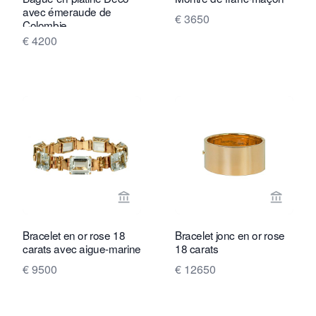
avec émeraude de
€ 3650
Colombie
€ 4200
Voir la page vendeur de Marij Kaak
Voir la
Bracelet en or rose 18
Bracelet jonc en or rose
carats avec aigue-marine
18 carats
€ 9500
€ 12650