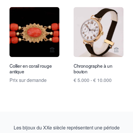
Voir la page vendeur de Rocks and Cl
Voir la
Collier en corail rouge
Chronographe à un
antique
bouton
Prix sur demande
€ 5.000 - € 10.000
Les bijoux du XXe siècle représentent une période