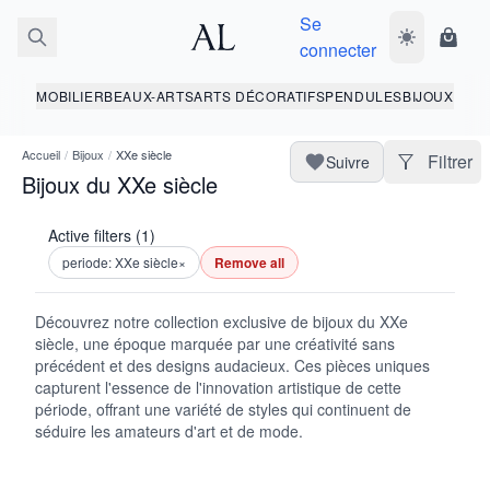
Se
Basculer le 
Panie
connecter
MOBILIER
BEAUX-ARTS
ARTS DÉCORATIFS
PENDULES
BIJOUX
Accueil
/
Bijoux
/
XXe siècle
Filtrer
Suivre
Bijoux du XXe siècle
Active filters (1)
periode: XXe siècle
×
Remove all
Découvrez notre collection exclusive de bijoux du XXe
siècle, une époque marquée par une créativité sans
précédent et des designs audacieux. Ces pièces uniques
capturent l'essence de l'innovation artistique de cette
période, offrant une variété de styles qui continuent de
séduire les amateurs d'art et de mode.