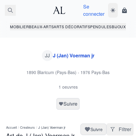
Se
Basculer le 
Panie
connecter
MOBILIER
BEAUX-ARTS
ARTS DÉCORATIFS
PENDULES
BIJOUX
JJ
J (Jan) Voerman jr
1890 Blaricum (Pays-Bas) - 1976 Pays-Bas
1 oeuvres
Suivre
Accueil
/
Createurs
/
J (Jan) Voerman jr
Filtrer
Suivre
Art de J (Jan) Voerman jr