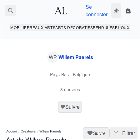
Se
Basculer le 
Panie
connecter
MOBILIER
BEAUX-ARTS
ARTS DÉCORATIFS
PENDULES
BIJOUX
WP
Willem Paerels
Pays-Bas - Belgique
3 oeuvres
Suivre
Accueil
/
Createurs
/
Willem Paerels
Filtrer
Suivre
Art de Willem Paerels