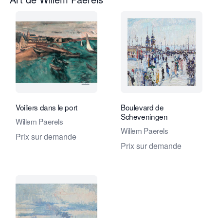
Voir la page vendeur de Studio 2000 
Voir la
Voiliers dans le port
Boulevard de
Scheveningen
Willem Paerels
Willem Paerels
Prix sur demande
Prix sur demande