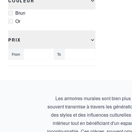
COULEUR
Brun
Or
PRIX
From
To
Les armoires murales sont bien plus q
souvent transmise à travers les générati
des styles et des influences culturelle
intérieur tout en bénéficiant d'un esp
incontournable. Ces pièces, souvent orné