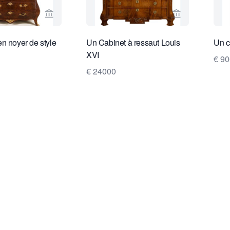
Voir la page vendeur de Van Nie Antiquairs
Voir la page v
n noyer de style
Un Cabinet à ressaut Louis
Un c
XVI
€ 9
€ 24000