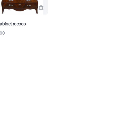
endeur de Van Nie Antiquairs
Voir la page vendeur de Van Nie Antiquair
abinet rococo
000