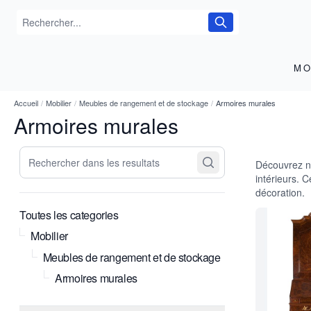
MO
Accueil
/
Mobilier
/
Meubles de rangement et de stockage
/
Armoires murales
Armoires murales
Rechercher dans les resultats
Découvrez no
intérieurs. 
décoration.
Toutes les categories
Mobilier
Meubles de rangement et de stockage
Armoires murales