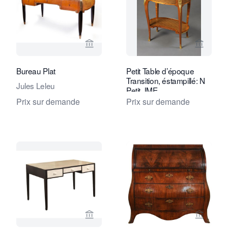
Voir la page vendeur de Daatselaar Fi
Voir la
Bureau Plat
Petit Table d’époque
Transition, éstampillé: N
Jules Leleu
Petit JME
Prix sur demande
Prix sur demande
Voir la page vendeur de Van Brug Coll
Voir la