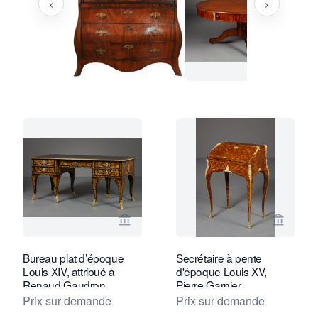
‹
›
Voir la page vendeur de Kollenburg An
Voir la
Bureau plat d’époque
Secrétaire à pente
Louis XIV, attribué à
d'époque Louis XV,
Renaud Gaudron
Pierre Garnier
Prix sur demande
Prix sur demande