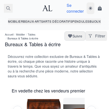
Se
Basculer le 
Panie
connecter
MOBILIER
BEAUX-ARTS
ARTS DÉCORATIFS
PENDULES
BIJOUX
Accueil
/
Mobilier
/
Tables
Filtrer
Suivre
/
Bureaux & Tables à écrire
Bureaux & Tables à écrire
Découvrez notre collection exclusive de Bureaux & Tables à
écrire, où chaque pièce raconte une histoire unique à
travers le temps. Que vous soyez un amateur d'antiquités
ou à la recherche d'une pièce moderne, notre sélection
saura vous séduire.
En vedette chez les vendeurs premier