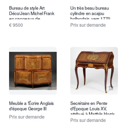
Bureau de style Art
Un très beau bureau
Déco/Jean Michel Frank
cylindre en acajou
en panneaux de
hollandais, vers 1770
galuchat
€ 9500
Prix sur demande
Voir la page vendeur de Kollenburg An
Voir la
Meuble a 'Écrire Anglais
Secrétaire en Pente
d'époque George III
d'Epoque Louis XV,
attribué à Matthijs Horrix
Prix sur demande
Prix sur demande