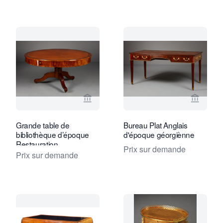
Voir la page vendeur de Kollenburg An
Voir la
Grande table de
Bureau Plat Anglais
bibliothèque d’époque
d'époque géorgiènne
Restauration
Prix sur demande
Prix sur demande