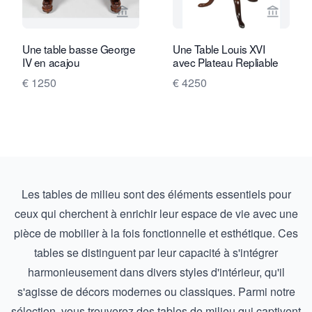
Voir la page vendeur de Limburg Antiq
Voir la
Une table basse George
Une Table Louis XVI
IV en acajou
avec Plateau Repliable
€ 1250
€ 4250
Les tables de milieu sont des éléments essentiels pour
ceux qui cherchent à enrichir leur espace de vie avec une
pièce de mobilier à la fois fonctionnelle et esthétique. Ces
tables se distinguent par leur capacité à s'intégrer
harmonieusement dans divers styles d'intérieur, qu'il
s'agisse de décors modernes ou classiques. Parmi notre
sélection, vous trouverez des tables de milieu qui captivent