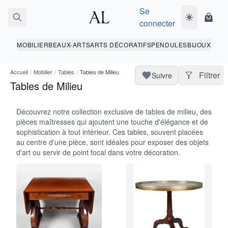
Se
Basculer le 
Panie
connecter
MOBILIER
BEAUX-ARTS
ARTS DÉCORATIFS
PENDULES
BIJOUX
Accueil
/
Mobilier
/
Tables
/
Tables de Milieu
Filtrer
Suivre
Tables de Milieu
Découvrez notre collection exclusive de tables de milieu, des
pièces maîtresses qui ajoutent une touche d'élégance et de
sophistication à tout intérieur. Ces tables, souvent placées
au centre d'une pièce, sont idéales pour exposer des objets
d'art ou servir de point focal dans votre décoration.