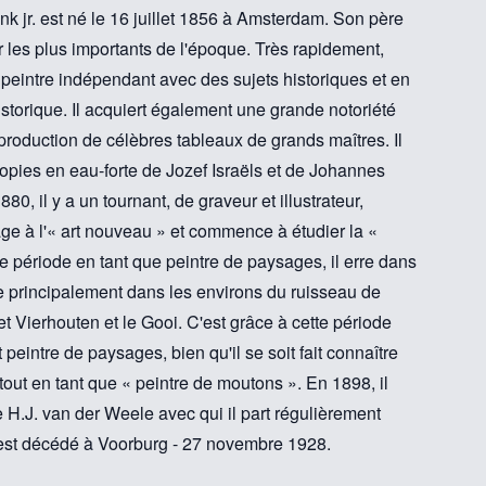
nk jr. est né le 16 juillet 1856 à Amsterdam. Son père
er les plus importants de l'époque. Très rapidement,
 peintre indépendant avec des sujets historiques et en
historique. Il acquiert également une grande notoriété
production de célèbres tableaux de grands maîtres. Il
opies en eau-forte de Jozef Israëls et de Johannes
, il y a un tournant, de graveur et illustrateur,
ge à l'« art nouveau » et commence à étudier la «
 période en tant que peintre de paysages, il erre dans
lle principalement dans les environs du ruisseau de
t Vierhouten et le Gooi. C'est grâce à cette période
peintre de paysages, bien qu'il se soit fait connaître
tout en tant que « peintre de moutons ». En 1898, il
e H.J. van der Weele avec qui il part régulièrement
 est décédé à Voorburg - 27 novembre 1928.