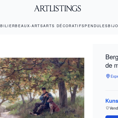
BILIER
BEAUX-ARTS
ARTS DÉCORATIFS
PENDULES
BIJ
Berg
de 
Expe
Kuns
Vend