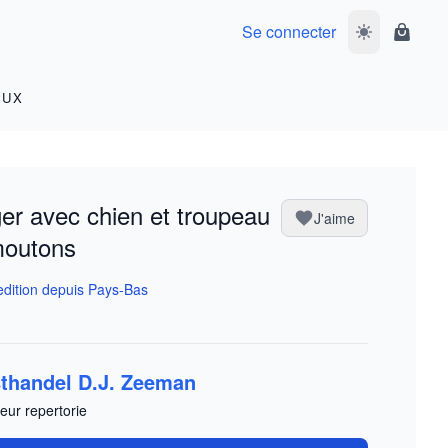
Se connecter
Basculer le m
Panier
OUX
er avec chien et troupeau
J'aime
moutons
dition depuis Pays-Bas
thandel D.J. Zeeman
eur repertorie