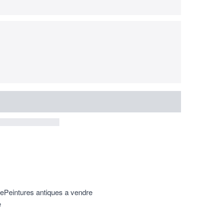
re
Peintures antiques a vendre
e