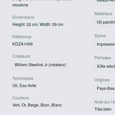
moutons
Matériaux
Dimensions
Oil painti
Height: 32 cm, Width: 39 cm
Styles
Référence
KDZA1006
Impressio
Créateurs
Périodes
Willem Steelink Jr (créateur)
XIXe sièc
Techniques
Origines
Oil, Eau-forte
Pays-Bas
Couleurs
Note sur l'é
Vert, Or, Beige, Brun, Blanc
Très bien