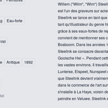
Willem ("Wilm", "Wim") Steeli
est l'un des graveurs sur aci
Steelink se lance en tant que
ng
Eau-forte
tant qu'illustrateur du genre 
grâce à ses eaux-fortes de re
convient de mentionner ses c
nist
Bosboom. Dans les années 1880
Steelink se consacre davanta
Gooische Hei ». Pendant cette
le
Antique
1892
les vastes environs. Il travai
Lunterse, Elspeet, Nunspeet e
que Steelink devient vraiment 
dans le commerce de l'art sur
s'installe à La Haye, voisin d
tat
peindre en Veluwe. Steelink