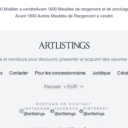
0 Mobilier a vendre
Avant 1600 Meubles de rangement et de stockag
Avant 1600 Autres Meubles de Rangement a vendre
urs et vendeurs pour decouvrir, presenter et acquerir des oeuvres d
os
Contacter
Pour les concessionnaires
Juridique
Créat
Francais
EUR
RESTONS EN CONTACT
INSTAGRAM
FACEBOOK
PINTEREST
@artlistings
@artlistings
@artlistings