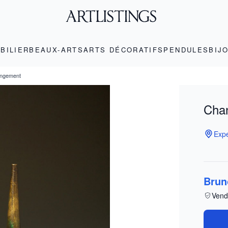
BILIER
BEAUX-ARTS
ARTS DÉCORATIFS
PENDULES
BIJ
angement
Chan
Expe
Brun
Vend