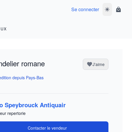
Se connecter
Basculer le m
Panier
OUX
delier romane
J'aime
dition depuis Pays-Bas
o Speybrouck Antiquair
eur repertorie
Contacter le vendeur