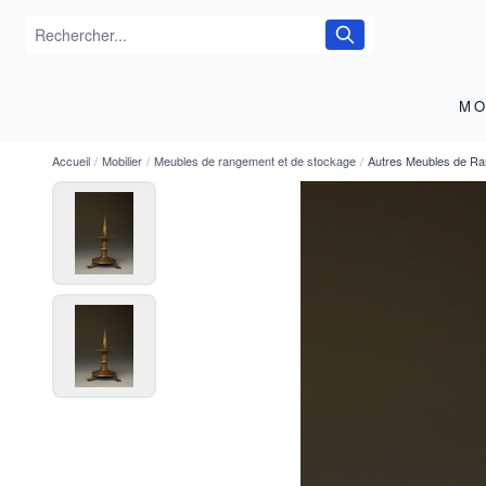
MO
Accueil
/
Mobilier
/
Meubles de rangement et de stockage
/
Autres Meubles de R