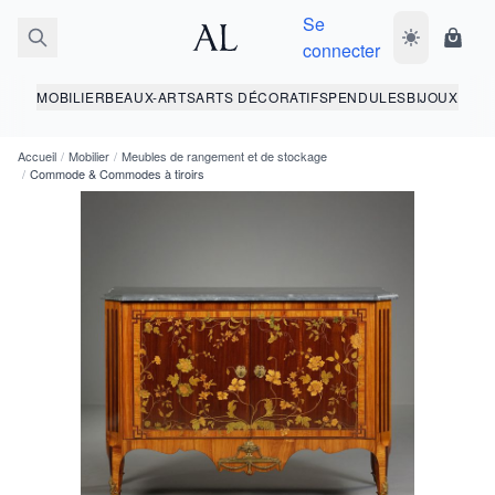
Se
Basculer le 
Panie
connecter
MOBILIER
BEAUX-ARTS
ARTS DÉCORATIFS
PENDULES
BIJOUX
Accueil
/
Mobilier
/
Meubles de rangement et de stockage
/
Commode & Commodes à tiroirs