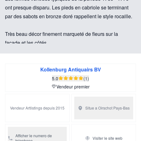
ont presque disparu. Les pieds en cabriole se terminant
par des sabots en bronze doré rappellent le style rocaille.
Très beau décor finement marqueté de fleurs sur la
façade et les côtés.
Bagnettes décoratives d’origine anglaise.
Cette bagnette est publié dans un cataloque anglais
d’époque.
Kollenburg Antiquairs BV
Certains ébenistes hollandais utilisaient des bagnettes
5.0
(1)
anglais de Birmingham.
Vendeur premier
Une bagnette semblable se trouve sur une encoignure
signée Matthijs Horrix.
Vendeur Artlistings depuis 2015
Situe a Oirschot
Pays-Bas
Afficher le numero de
Visiter le site web
telephone