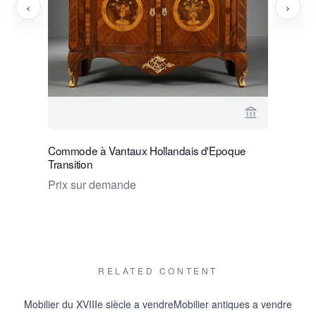
‹
›
Voir la page
Commode à Vantaux Hollandais d'Epoque
Commode 
Transition
Doirat
Prix sur demande
Prix sur
RELATED CONTENT
Mobilier du XVIIIe siècle a vendre
Mobilier antiques a vendre