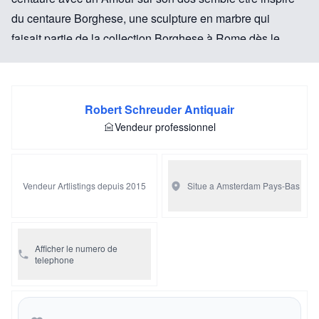
du centaure Borghese, une sculpture en marbre qui
faisait partie de la collection Borghese à Rome dès le
début du 17ème siècle. Elle a été acquise par Napoléon
en 1807 et se trouve actuellement au Louvre. Les
sculptures ou gravures de centaures étaient des objets
Robert Schreuder Antiquair
prisés achetés lors du Grand Tour en Italie ou en France.
Vendeur professionnel
Les médaillons en bois d'origine sont finis en faux
marbre avec de la peinture grise. La pâte des centaures
a été restaurée à quelques endroits. À l'arrière, une
Vendeur Artlistings depuis 2015
Situe a Amsterdam
Pays-Bas
étiquette bleue indiquant "LE GARDE MEUBLE PUBLIC
/ BEDEL & Cie. / 18. Rue St. Augustin." Et numérotée
"48444".
Afficher le numero de
telephone