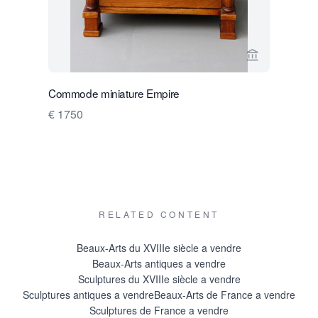
Voir la page
Commode miniature Empire
Fontaine 
€ 1750
€ 4200
RELATED CONTENT
Beaux-Arts du XVIIIe siècle a vendre
Beaux-Arts antiques a vendre
Sculptures du XVIIIe siècle a vendre
Sculptures antiques a vendre
Beaux-Arts de France a vendre
Sculptures de France a vendre