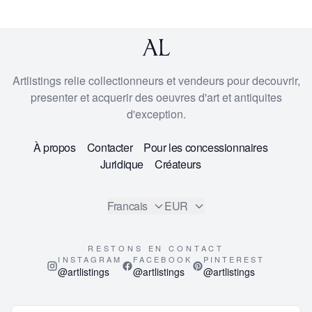
Artlistings relie collectionneurs et vendeurs pour decouvrir,
presenter et acquerir des oeuvres d'art et antiquites
d'exception.
À propos
Contacter
Pour les concessionnaires
Juridique
Créateurs
Francais
EUR
RESTONS EN CONTACT
INSTAGRAM
FACEBOOK
PINTEREST
@artlistings
@artlistings
@artlistings
© 2026
ArtListings™
. All Rights Reserved.