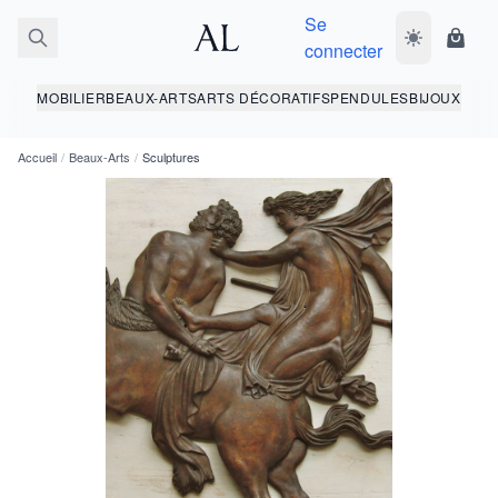
Se
Basculer le 
Panie
connecter
MOBILIER
BEAUX-ARTS
ARTS DÉCORATIFS
PENDULES
BIJOUX
Accueil
/
Beaux-Arts
/
Sculptures