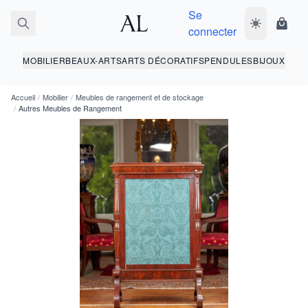
Se
Basculer le 
Panie
connecter
MOBILIER
BEAUX-ARTS
ARTS DÉCORATIFS
PENDULES
BIJOUX
Accueil
/
Mobilier
/
Meubles de rangement et de stockage
/
Autres Meubles de Rangement