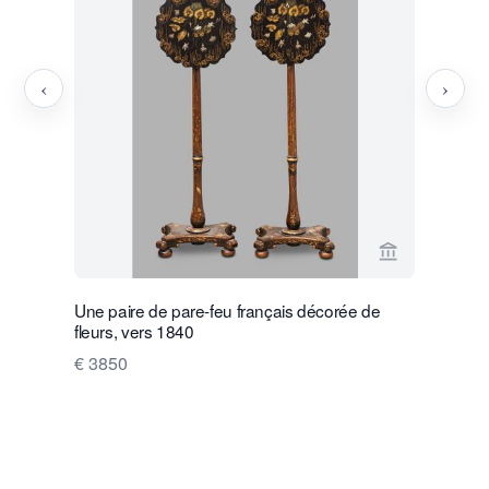
‹
›
Voir la page
Une paire de pare-feu français décorée de
Une horlo
fleurs, vers 1840
Amsterdam,
1735
€ 3850
Prix sur