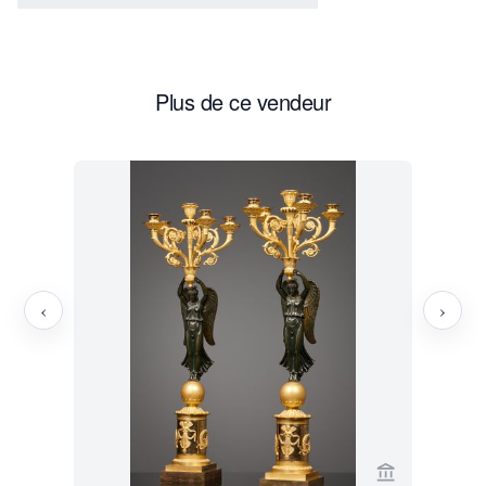
richesses ont pu être mises à jour. Cela a donc suscité
un grand intérêt et même une véritable folie autour de
tout ce qui concernait l'Égypte. L'égyptomanie était née
Plus de ce vendeur
et s’est reflétée dans l'art, l'architecture, la mode, les arts
appliqués et la joaillerie de l'époque.
La présente paire de chandeliers est un merveilleux
exemple de la manière dont les caractéristiques
stylistiques égyptiennes ont été intégrées de manière
élégante et ont pu être appliquées au style Empire. La
‹
›
base, avec ses masques égyptiens et ses montants
rigides, est couronnée par une moitié supérieure
beaucoup plus aérée avec de jolis chérubins, ce qui fait
de cette paire de candélabres une pièce élégante.
Voir la page