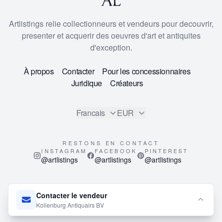
Artlistings relie collectionneurs et vendeurs pour decouvrir,
presenter et acquerir des oeuvres d'art et antiquites
d'exception.
À propos
Contacter
Pour les concessionnaires
Juridique
Créateurs
Francais
EUR
RESTONS EN CONTACT
INSTAGRAM
FACEBOOK
PINTEREST
@artlistings
@artlistings
@artlistings
© 2026
ArtListings™
. All Rights Reserved.
Contacter le vendeur
This site is protected by reCAPTCHA and the Google
Privacy
Kollenburg Antiquairs BV
Policy
and
Terms of Service
apply.