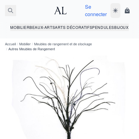
Se
Basculer le 
Panie
connecter
MOBILIER
BEAUX-ARTS
ARTS DÉCORATIFS
PENDULES
BIJOUX
Accueil
/
Mobilier
/
Meubles de rangement et de stockage
/
Autres Meubles de Rangement