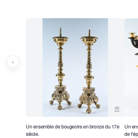
‹
Voir la p
Un ensemble de bougeoirs en bronze du 17e
Un ens
siècle.
de l'é