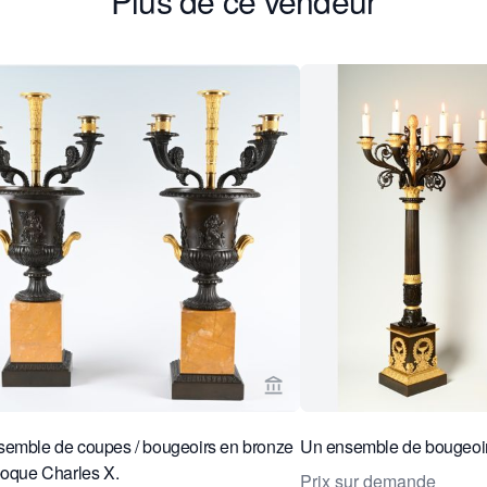
Plus de ce vendeur
age vendeur de Limburg Antiquairs
Voir la page vendeur de Lim
emble de coupes / bougeoirs en bronze
Un ensemble de bougeoi
poque Charles X.
Prix sur demande