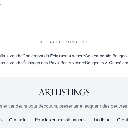
0
RELATED CONTENT
ifs a vendre
Contemporain Éclairage a vendre
Contemporain Bougeoi
Bas a vendre
Éclairage des Pays-Bas a vendre
Bougeoirs & Candélab
urs et vendeurs pour decouvrir, presenter et acquerir des oeuvres d
os
Contacter
Pour les concessionnaires
Juridique
Créat