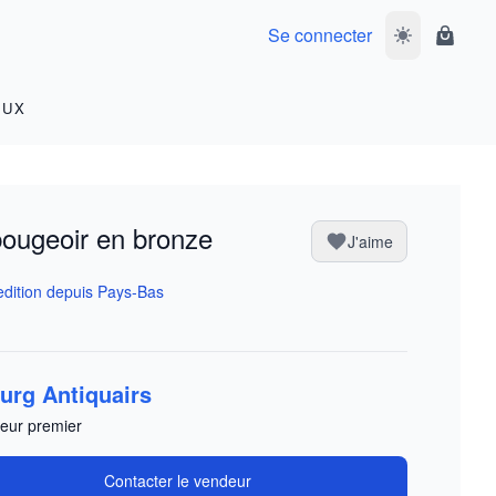
Se connecter
Basculer le m
Panier
OUX
ougeoir en bronze
J'aime
dition depuis Pays-Bas
urg Antiquairs
eur premier
Contacter le vendeur