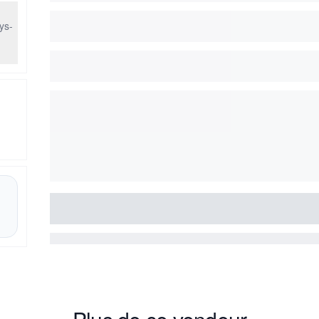
ys-
b