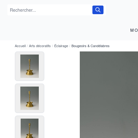
MO
Accueil
/
Arts décoratifs
/
Éclairage
/
Bougeoirs & Candélabres