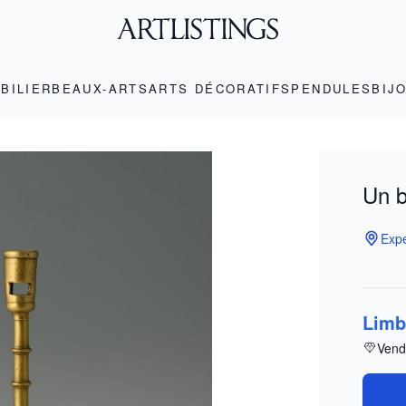
BILIER
BEAUX-ARTS
ARTS DÉCORATIFS
PENDULES
BIJ
Un b
Expe
Limb
Vend