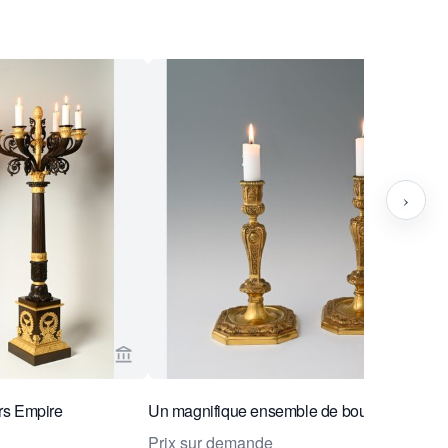
›
burg Antiquairs
Voir la page vendeur de Limburg Antiquairs
rs Empire
Un magnifique ensemble de bougeoirs
Prix sur demande