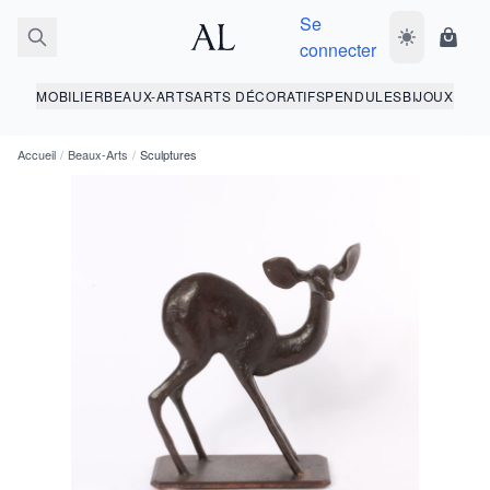
Se
Basculer le 
Panie
connecter
MOBILIER
BEAUX-ARTS
ARTS DÉCORATIFS
PENDULES
BIJOUX
Accueil
/
Beaux-Arts
/
Sculptures