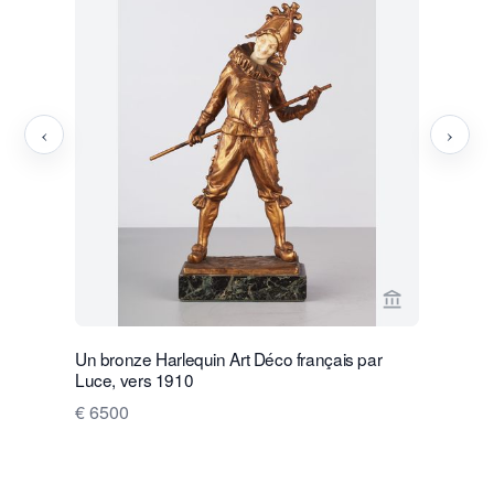
‹
›
Voir la page
Un bronze Harlequin Art Déco français par
Un chamea
Luce, vers 1910
vers 1860
€ 6500
€ 1800