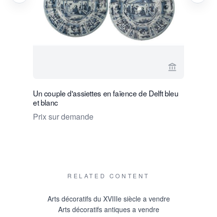
Voir la page
Un couple d'assiettes en faïence de Delft bleu
Un couple
et blanc
de Delft b
Prix sur demande
€ 10.000 
RELATED CONTENT
Arts décoratifs du XVIIIe siècle a vendre
Arts décoratifs antiques a vendre