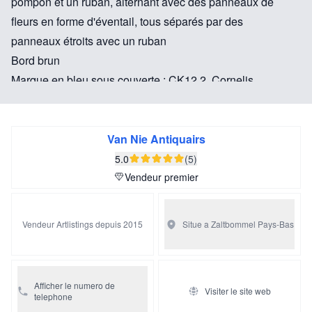
pompon et un ruban, alternant avec des panneaux de
fleurs en forme d'éventail, tous séparés par des
panneaux étroits avec un ruban
Bord brun
Marque en bleu sous couverte : CK12 2, Cornelis
Koppens, propriétaire de la Metalen Pot de 1724 à 1757
Datation : vers 1750
Van Nie Antiquairs
5.0
(5)
Condition :
Vendeur premier
Eclats restaurés sur les bords
Vendeur Artlistings depuis 2015
Situe a Zaltbommel
Pays-Bas
Afficher le numero de
Visiter le site web
telephone