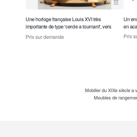
Voir la p
Une horloge française Louis XVI très
Un ens
importante de type 'cercle a tournant', vers
en aca
1780.
Prix 
Prix sur demande
Mobilier du XIXe siècle a 
Meubles de rangement