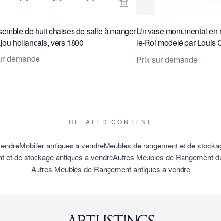
age vendeur de Toebosch Antiques
Voir la page vendeur de To
emble de huit chaises de salle à manger
Un vase monumental en m
jou hollandais, vers 1800
le-Roi modelé par Louis C
1880
sur demande
Prix sur demande
RELATED CONTENT
vendre
Mobilier antiques a vendre
Meubles de rangement et de stockag
 et de stockage antiques a vendre
Autres Meubles de Rangement du 
Autres Meubles de Rangement antiques a vendre