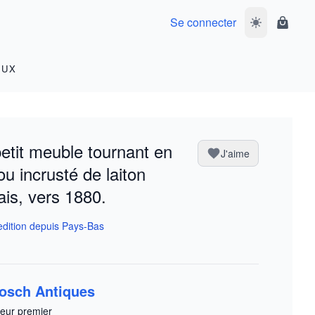
Se connecter
Basculer le m
Panier
OUX
etit meuble tournant en
J'aime
ou incrusté de laiton
ais, vers 1880.
dition depuis Pays-Bas
osch Antiques
eur premier