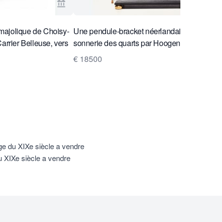
ebosch Antiques
Voir la page vendeur de Toebosch Antiques
ajolique de Choisy-
Une pendule-bracket néerlandaise en ébonit
arrier Belleuse, vers
sonnerie des quarts par Hoogendijk, vers 17
€ 18500
e du XIXe siècle a vendre
XIXe siècle a vendre