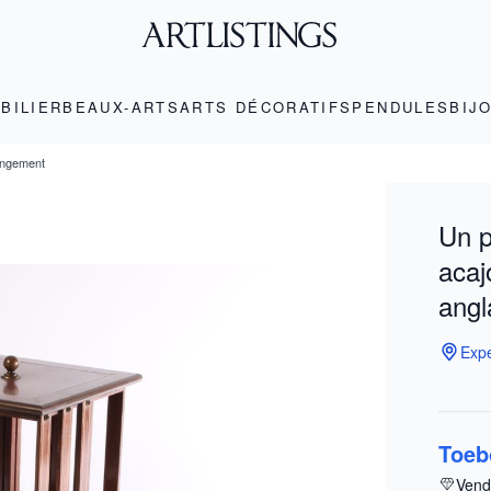
BILIER
BEAUX-ARTS
ARTS DÉCORATIFS
PENDULES
BIJ
angement
Un p
acaj
angl
Expe
Toeb
Vend