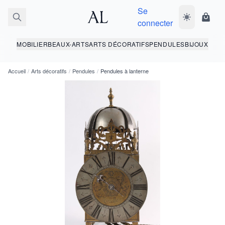
Se
Basculer le 
Panie
connecter
MOBILIER
BEAUX-ARTS
ARTS DÉCORATIFS
PENDULES
BIJOUX
Accueil
/
Arts décoratifs
/
Pendules
/
Pendules à lanterne