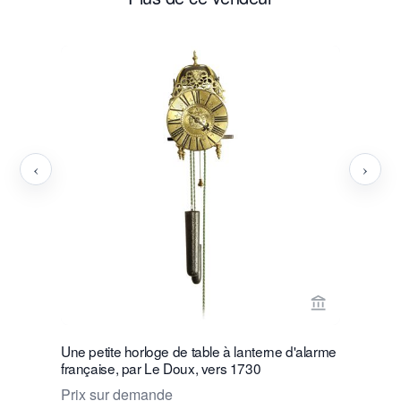
‹
›
Voir la page
Une petite horloge de table à lanterne d'alarme
Une bonne 
française, par Le Doux, vers 1730
frappante
Prix sur demande
Prix sur