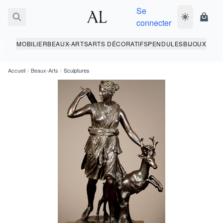
Se
Basculer le 
Panie
connecter
MOBILIER
BEAUX-ARTS
ARTS DÉCORATIFS
PENDULES
BIJOUX
Accueil
/
Beaux-Arts
/
Sculptures