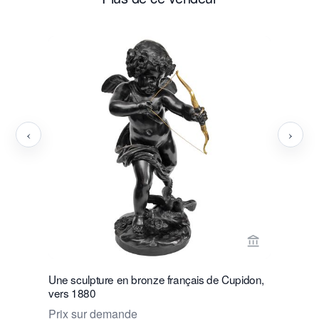
‹
›
Voir la page
Une sculpture en bronze français de Cupidon,
Une attra
vers 1880
albâtre fr
mouvement
Prix sur demande