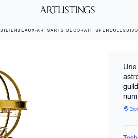
BILIER
BEAUX-ARTS
ARTS DÉCORATIFS
PENDULES
BIJ
Une 
astr
guil
numé
Expe
Toeb