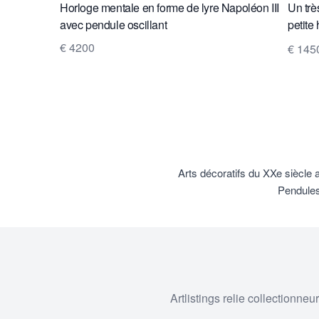
Horloge mentale en forme de lyre Napoléon III
Un tr
avec pendule oscillant
petite
phase 
€ 4200
€ 145
Arts décoratifs du XXe siècle 
Pendules
Artlistings relie collectionne