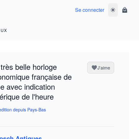
Se connecter
Basculer le m
Panier
OUX
très belle horloge
J'aime
onomique française de
de avec indication
rique de l'heure
dition depuis Pays-Bas
osch Antiques