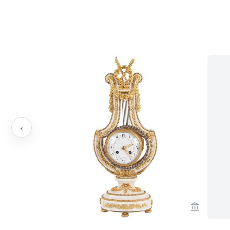
‹
Voir la p