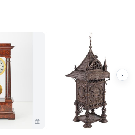
›
ebosch Antiques
Voir la page vendeur de Toebosch Antiques