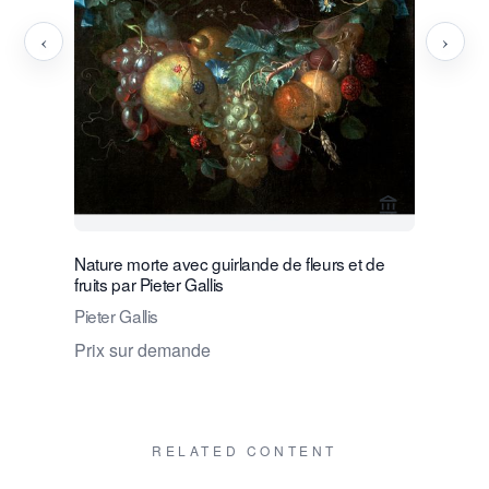
‹
›
Voir la page
Nature morte avec guirlande de fleurs et de
Paire de 
fruits par Pieter Gallis
P.J. (Piet
Pieter Gallis
Prix sur
Prix sur demande
RELATED CONTENT