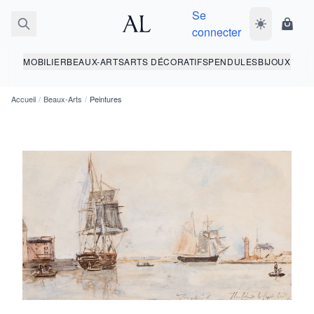
Se
Basculer le 
Panie
connecter
MOBILIER
BEAUX-ARTS
ARTS DÉCORATIFS
PENDULES
BIJOUX
Accueil
/
Beaux-Arts
/
Peintures