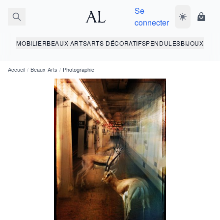
Se
Basculer le 
Panie
connecter
MOBILIER
BEAUX-ARTS
ARTS DÉCORATIFS
PENDULES
BIJOUX
Accueil
/
Beaux-Arts
/
Photographie