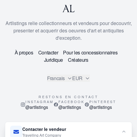
Artlistings relie collectionneurs et vendeurs pour decouvrir,
presenter et acquerir des oeuvres d'art et antiquites
d'exception.
À propos
Contacter
Pour les concessionnaires
Juridique
Créateurs
Francais
EUR
RESTONS EN CONTACT
INSTAGRAM
FACEBOOK
PINTEREST
@artlistings
@artlistings
@artlistings
© 2026
ArtListings™
. All Rights Reserved.
Contacter le vendeur
This site is protected by reCAPTCHA and the Google
Privacy
Travelling Art Company