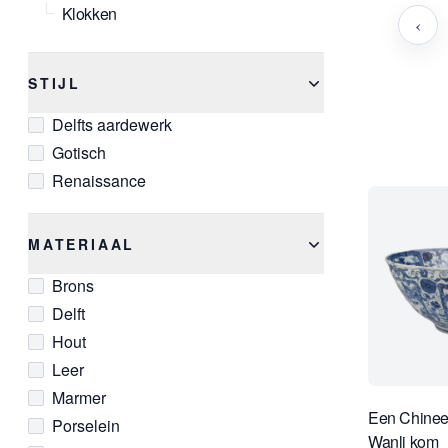
Klokken
‹
STIJL
Delfts aardewerk
Gotisch
Renaissance
MATERIAAL
Brons
Delft
Hout
Leer
Marmer
Een Chinee
Porselein
Wanli kom