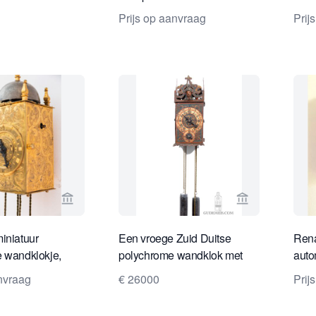
Prijs op aanvraag
Prij
Bekijk verkoperspagina van Van Dreven Antique 
Bekijk verkop
iniatuur
Een vroege Zuid Duitse
Rena
 wandklokje,
polychrome wandklok met
auto
ca. 1600.
mechaniek, circa 1590.
circ
anvraag
€ 26000
Prij