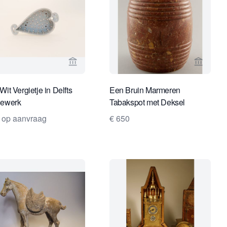
rspagina van Jan Morsink Ikonen
Bekijk verkoperspagina van Van Nie Antiqu
Bekijk 
Wit Vergietje in Delfts
Een Bruin Marmeren
dewerk
Tabakspot met Deksel
s op aanvraag
€ 650