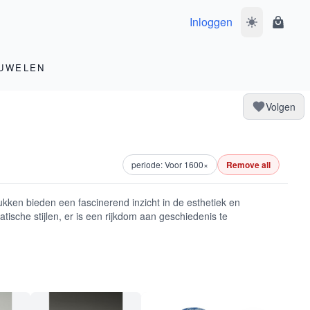
Inloggen
Wissel donke
Winke
UWELEN
Volgen
periode: Voor 1600
×
Remove all
kken bieden een fascinerend inzicht in de esthetiek en
ische stijlen, er is een rijkdom aan geschiedenis te