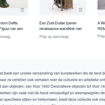
Bekijk verkoperspagina van Van Nie Antiquairs
Bekijk verkop
room Delfts
Een Zuid-Duitse ijzeren
A W
Figuur van een
renaissance wandklok met
REM
e Dame
wekkerwerk, gedateerd 1608
Prij
anvraag
Prijs op aanvraag
st biedt een unieke verzameling van kunstwerken die de tand d
, maar ze vertellen ook verhalen over de culturele en artistieke o
d aan objecten, van
Voor 1600 Decoratieve objecten
tot
Voor 16
erken zijn vaak met de hand vervaardigd en weerspiegelen de t
n specifieke stijlen en herkomsten, biedt deze collectie ook m