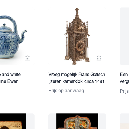
Bekijk verkoperspagina van Daatselaar Fine Art 
Bekijk verkop
 and white
Vroeg mogelijk Frans Gotisch
Een 
Wine Ewer
ijzeren kamerklok, circa 1481
verg
gefi
Prijs op aanvraag
Prij
omst