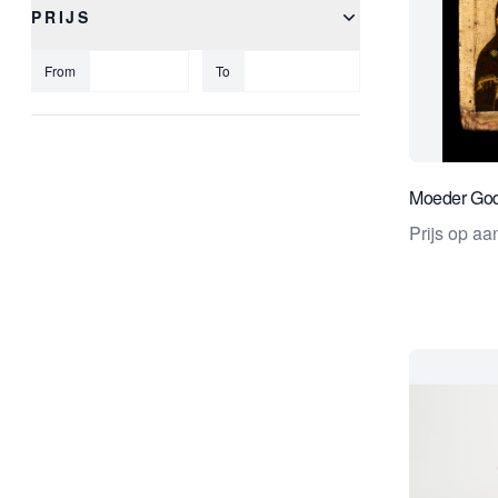
PRIJS
From
To
Moeder God
Prijs op a