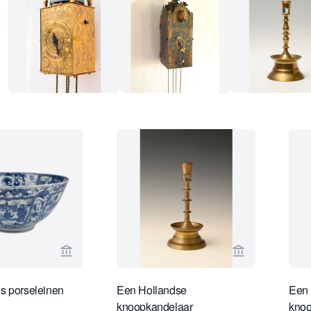
Bekijk verkoperspagina van Limburg Antiquairs
Bekijk verkope
s porseleinen
Een Hollandse
Een 
knoopkandelaar
knoo