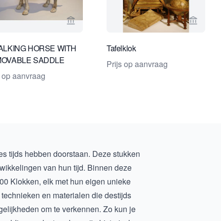
erspagina van Toebosch Antiques
Bekijk verkoperspagina van Becker Antiqu
Bekijk v
ALKING HORSE WITH
Tafelklok
OVABLE SADDLE
Prijs op aanvraag
s op aanvraag
es tijds hebben doorstaan. Deze stukken
ntwikkelingen van hun tijd. Binnen deze
00 Klokken
, elk met hun eigen unieke
echnieken en materialen die destijds
ogelijkheden om te verkennen. Zo kun je