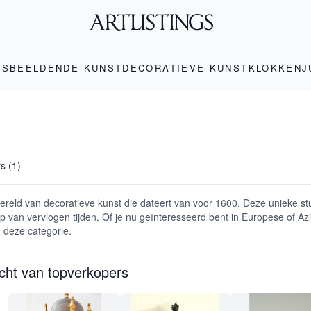
LS
BEELDENDE KUNST
DECORATIEVE KUNST
KLOKKEN
J
rs (1)
reld van decoratieve kunst die dateert van voor 1600. Deze unieke stu
van vervlogen tijden. Of je nu geïnteresseerd bent in Europese of Aziat
 deze categorie.
icht van topverkopers