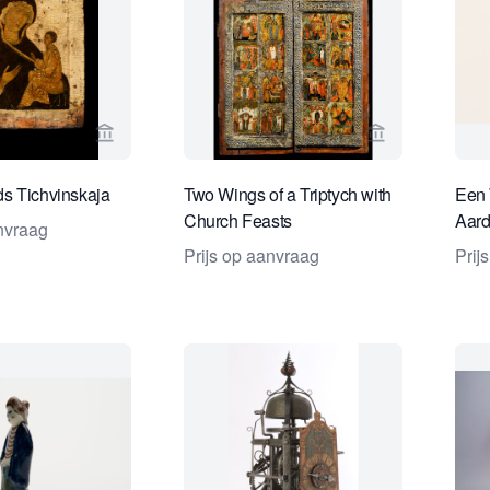
Bekijk verkoperspagina van Jan Morsink Ikonen
Bekijk verkope
s Tichvinskaja
Two Wings of a Triptych with
Een 
Church Feasts
Aar
anvraag
Prijs op aanvraag
Prij