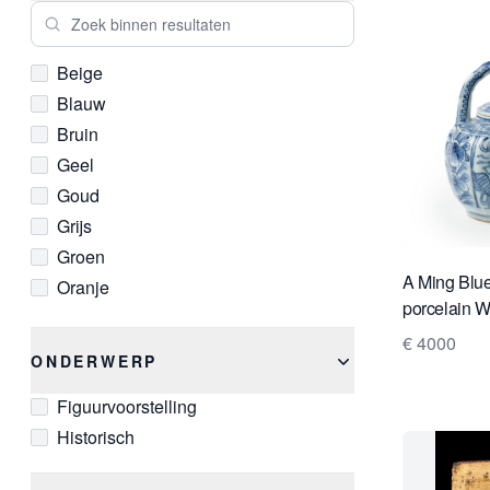
Zoek binnen resultaten
Beige
Blauw
Bruin
Geel
Goud
Grijs
Groen
A Ming Blue
Oranje
porcelain 
Rood
€ 4000
Wit
ONDERWERP
Zwart
Figuurvoorstelling
Historisch