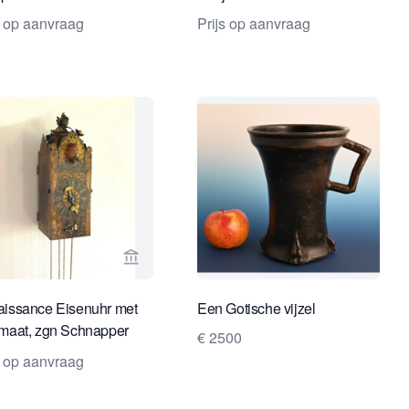
s op aanvraag
Prijs op aanvraag
Clocks
erspagina van Gude & Meis Antique Clocks
Bekijk verkoperspagina van Van Dreven An
Bekijk 
issance Eisenuhr met
Een Gotische vijzel
maat, zgn Schnapper
€ 2500
a 1600.
s op aanvraag