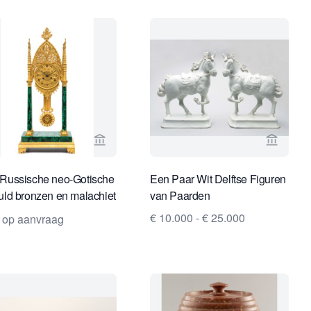
& Antiques
erspagina van Toebosch Antiques
Bekijk verkoperspagina van Toebosch Ant
Bekijk 
Russische neo-Gotische
Een Paar Wit Delftse Figuren
uld bronzen en malachiet
van Paarden
neerde pendule,
€ 10.000 - € 25.000
s op aanvraag
reeks 1830