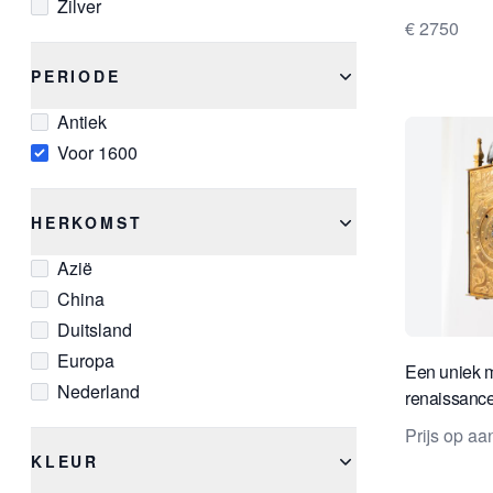
Zilver
€ 2750
PERIODE
Antiek
Voor 1600
HERKOMST
Azië
China
Duitsland
Europa
Een uniek m
Nederland
renaissance
Zuid Duits, 
Prijs op a
KLEUR