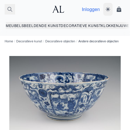
Inloggen
Wissel donk
Wink
MEUBELS
BEELDENDE KUNST
DECORATIEVE KUNST
KLOKKEN
JUWE
Home
/
Decoratieve kunst
/
Decoratieve objecten
/
Andere decoratieve objecten