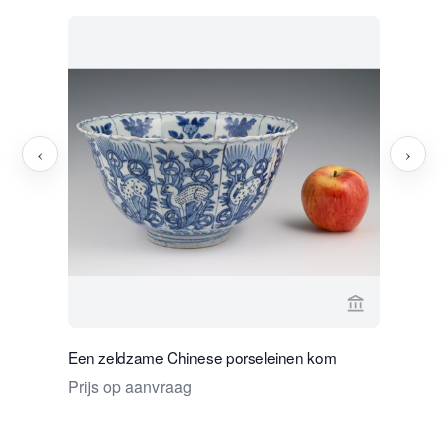
‹
›
Bekijk verko
Een zeldzame Chinese porseleinen kom
Een Chine
Prijs op aanvraag
Prijs op 