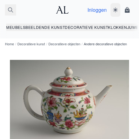
Inloggen
Wissel donk
Wink
MEUBELS
BEELDENDE KUNST
DECORATIEVE KUNST
KLOKKEN
JUWE
Home
/
Decoratieve kunst
/
Decoratieve objecten
/
Andere decoratieve objecten